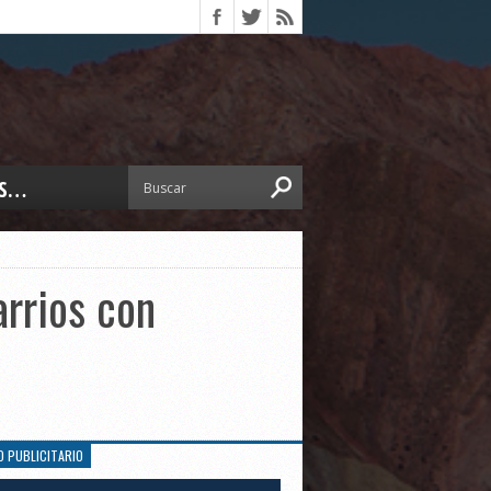
S…
ERIOR
ORTES
 PEDRO
rrios con
CCIONES 2025
ISLATIVO
ISMO
TURA
ERAL
O PUBLICITARIO