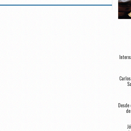
Intern
Carlos
Sa
Desde e
de
Jó