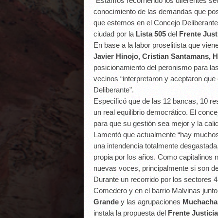
“Estamos recorriendo los diferentes sec
conocimiento de las demandas que pose
que estemos en el Concejo Deliberante
ciudad por la
Lista 505
del
Frente Justi
En base a la labor proselitista que viene
Javier Hinojo, Cristian Santamans, 
posicionamiento del peronismo para las
vecinos “interpretaron y aceptaron que 
Deliberante”.
Especificó que de las 12 bancas, 10 r
un real equilibrio democrático. El concej
para que su gestión sea mejor y la cali
Lamentó que actualmente “hay muchos ba
una intendencia totalmente desgastada,
propia por los años. Como capitalinos 
nuevas voces, principalmente si son de
Durante un recorrido por los sectores 4
Comedero y en el barrio Malvinas junto
Grande
y las agrupaciones
Muchachas
instala la propuesta del
Frente Justicia