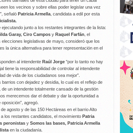
tores barriales de esta ciudad para tener un cabal
en los vecinos y sobre ellas poder legislar una vez
”, señaló
Patricia Armella
, candidata a edil por esta
cialista.
 ejecutando junto a los restantes integrantes de la lista:
Hilda Garay, Ciro Campos
y
Raquel Farfán
, el
 elecciones legislativas de mayo, consideró que los
es la única alternativa para tener representación en el
esponden al intendente
Raúl Jorge
“por lo tanto no hay
al tiene la responsabilidad de controlar al intendente
dad de vida de los ciudadanos sea mejor”.
rrios con dejadez y desidia, lo cual es el reflejo de
 de un intendente totalmente cansado de la gestión
nos merecemos dar el debate y dar la oportunidad a
 oposición”, agregó.
 de agosto y de las 150 Hectáreas en el barrio Alto
 a los restantes candidatos, el movimiento
Patria
 peronistas
y
Somos las bases, Patricia Armella
lista
en la ciudadanía.