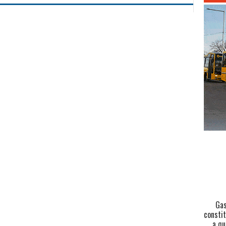
Gas
constit
a qu