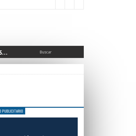
S…
ERIOR
ORTES
 PEDRO
CCIONES 2025
ISLATIVO
ISMO
TURA
O PUBLICITARIO
ERAL