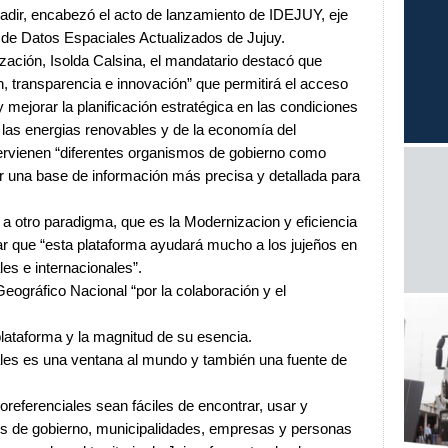
Sadir, encabezó el acto de lanzamiento de IDEJUY, eje
a de Datos Espaciales Actualizados de Jujuy.
ación, Isolda Calsina, el mandatario destacó que
 transparencia e innovación” que permitirá el acceso
 mejorar la planificación estratégica en las condiciones
e las energias renovables y de la economía del
ervienen “diferentes organismos de gobierno como
ar una base de información más precisa y detallada para
re a otro paradigma, que es la Modernizacion y eficiencia
tar que “esta plataforma ayudará mucho a los jujeños en
es e internacionales”.
 Geográfico Nacional “por la colaboración y el
 plataforma y la magnitud de su esencia.
les es una ventana al mundo y también una fuente de
eoreferenciales sean fáciles de encontrar, usar y
mos de gobierno, municipalidades, empresas y personas