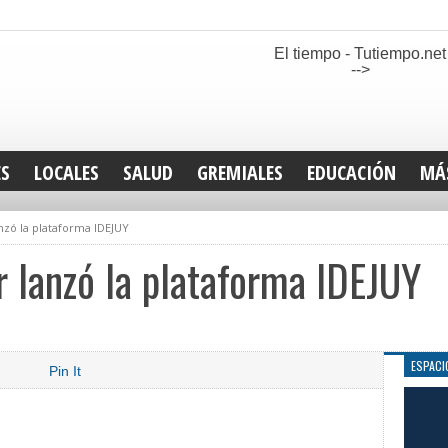
El tiempo - Tutiempo.net
-->
ES
LOCALES
SALUD
GREMIALES
EDUCACIÓN
MÁ
INT
nzó la plataforma IDEJUY
DEP
SAN
 lanzó la plataforma IDEJUY
ELE
LEG
TUR
CUL
ESPACI
Pin It
GEN