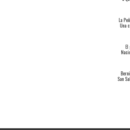
La Peñ
Una c
El
Nacio
Berni
San Sa