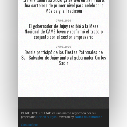
La Peña Colorada 2026 ya se vive en San Pedro:
Una cartelera de primer nivel para celebrar la
Música y la Tradición
07/08/2026
El gobernador de Jujuy recibió a la Mesa
Nacional de CAME Joven y reafirmó el trabajo
conjunto con el sector empresario
07/08/2026
Bernis participó de las Fiestas Patronales de
San Salvador de Jujuy junto al gobernador Carlos
Sadir
PERIODICO CIUDAD es una marca registrada por su
propietario
Nelson Burgos
Powered by
Norte Multimedios
Contactános