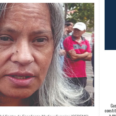
Gas
constit
a qu