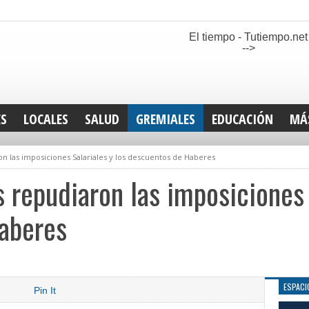
El tiempo - Tutiempo.net
-->
ES
LOCALES
SALUD
GREMIALES
EDUCACIÓN
MÁ
INT
 las imposiciones Salariales y los descuentos de Haberes
DEP
SAN
repudiaron las imposiciones S
ELE
LEG
aberes
TUR
CUL
GEN
ESPACI
Pin It