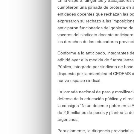
En la víspera, dirigentes y trabajador
cumplieron una jornada de protesta en a
entidades docentes que rechazan las polít
expresaron su rechazo a las imposicione
anticiparon funcionarios del gobierno de
voceros del sindicato docente anticipa
los derechos de los educadores provinci
Conforme a lo anticipado, integrantes d
adhirió ayer a la medida de fuerza lanz
Pública, integrado por sindicato de bas
dispuesto por la asamblea el CEDEMS ad
nuevo espacio sindical.
La jornada nacional de paro y movilizaci
defensa de la educación pública y el rech
la consigna “Ni un docente pobre en la 
de 2,8 millones de pesos y planteó la de
argentinos.
Paralelamente, la dirigencia provincial cu