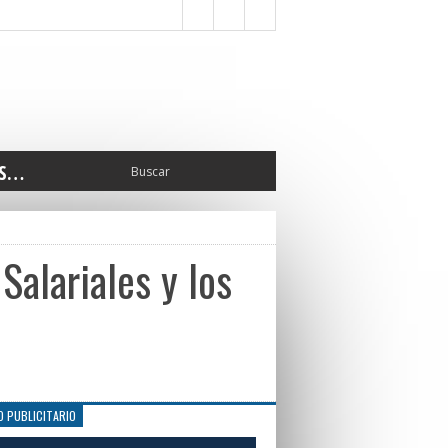
S…
ERIOR
ORTES
 PEDRO
alariales y los
CCIONES 2025
ISLATIVO
ISMO
TURA
ERAL
O PUBLICITARIO