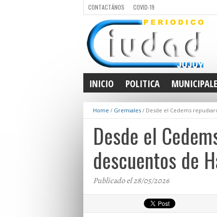
CONTACTÁNOS
COVID-19
INICIO
POLITICA
MUNICIPAL
Home
/
Gremiales
/
Desde el Cedems repudiaron
Desde el Cedems 
descuentos de H
Publicado el 28/05/2026