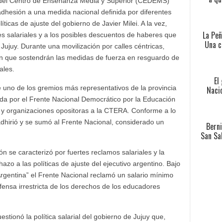
es del Centro de Enseñanza Media y Superior (CEDEMS)
dhesión a una medida nacional definida por diferentes
icas de ajuste del gobierno de Javier Milei. A la vez,
La Peñ
s salariales y a los posibles descuentos de haberes que
Una c
 Jujuy. Durante una movilización por calles céntricas,
ron que sostendrán las medidas de fuerza en resguardo de
ales.
El
e uno de los gremios más representativos de la provincia
Nacio
ada por el Frente Nacional Democrático por la Educación
e y organizaciones opositoras a la CTERA. Conforme a lo
hirió y se sumó al Frente Nacional, considerado un
Berni
San Sa
ón se caracterizó por fuertes reclamos salariales y la
azo a las políticas de ajuste del ejecutivo argentino. Bajo
Argentina” el Frente Nacional reclamó un salario mínimo
fensa irrestricta de los derechos de los educadores
estionó la política salarial del gobierno de Jujuy que,