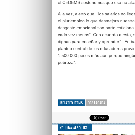
el CEDEMS sostenemos que eso no alcanz
A la vez, alertó que, “los salarios no l
el pluriempleo lo que desmejora nuestra 
desgaste emocional son parte cotidiana
cada vez menos”. Con acuerdo a esto, sol
dignas para enseñar y aprender”. En bas
planteo central de los educadores provin
1.500.000 pesos más aún porque ningún t
pobreza”.
RELATED ITEMS
DESTACADA
YOU MAY ALSO LIKE...