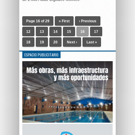
Page 16 of 29
« First
‹ Previous
12
13
14
15
16
17
18
19
20
Next ›
Last »
ESPACIO PUBLICITARIO