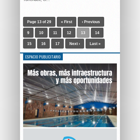
Page 13 of 29
« First
‹ Previous
9
10
11
12
13
14
15
16
17
Next ›
Last »
ESPACIO PUBLICITARIO