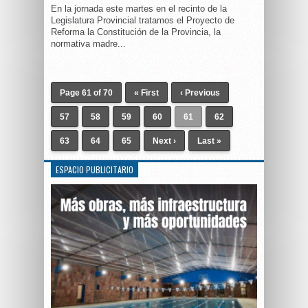
En la jornada este martes en el recinto de la
Legislatura Provincial tratamos el Proyecto de
Reforma la Constitución de la Provincia, la
normativa madre...
Page 61 of 70
« First
‹ Previous
57
58
59
60
61
62
63
64
65
Next ›
Last »
ESPACIO PUBLICITARIO