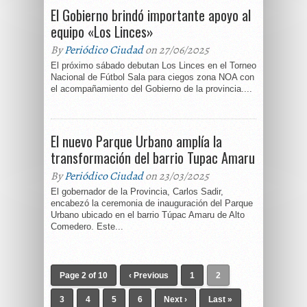
El Gobierno brindó importante apoyo al
equipo «Los Linces»
By
Periódico Ciudad
on 27/06/2025
El próximo sábado debutan Los Linces en el Torneo
Nacional de Fútbol Sala para ciegos zona NOA con
el acompañamiento del Gobierno de la provincia....
El nuevo Parque Urbano amplía la
transformación del barrio Tupac Amaru
By
Periódico Ciudad
on 23/03/2025
El gobernador de la Provincia, Carlos Sadir,
encabezó la ceremonia de inauguración del Parque
Urbano ubicado en el barrio Túpac Amaru de Alto
Comedero. Este...
Page 2 of 10
‹ Previous
1
2
3
4
5
6
Next ›
Last »