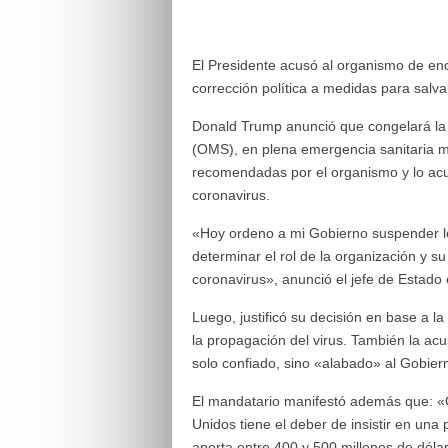
El Presidente acusó al organismo de enc
corrección política a medidas para salva
Donald Trump anunció que congelará la 
(OMS), en plena emergencia sanitaria mu
recomendadas por el organismo y lo acus
coronavirus.
«Hoy ordeno a mi Gobierno suspender l
determinar el rol de la organización y 
coronavirus», anunció el jefe de Estado
Luego, justificó su decisión en base a l
la propagación del virus. También la ac
solo confiado, sino «alabado» al Gobier
El mandatario manifestó además que: «C
Unidos tiene el deber de insistir en una
aporta entre 400 y 500 millones de dóla