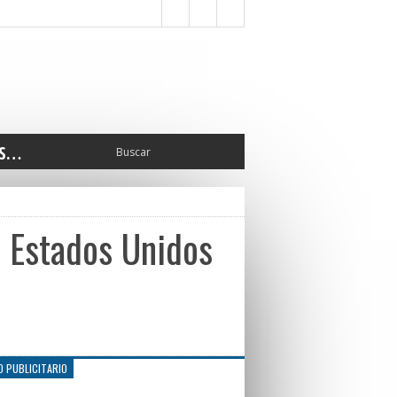
S…
ERIOR
ORTES
 PEDRO
 Estados Unidos
CCIONES 2025
ISLATIVO
ISMO
TURA
ERAL
O PUBLICITARIO