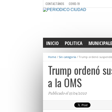
CONTACTÁNOS
COVID-19
INICIO
POLITICA
MUNICIPAL
Home
/
Sin categoría
/
Trump ordenó suspender 
Trump ordenó sus
a la OMS
Publicado el 15/04/2020