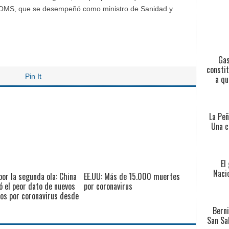
e la OMS, que se desempeñó como ministro de Sanidad y
Gas
constit
Pin It
a qu
La Peñ
Una c
El
Nacio
or la segunda ola: China
EE.UU: Más de 15.000 muertes
ó el peor dato de nuevos
por coronavirus
os por coronavirus desde
Berni
San Sa