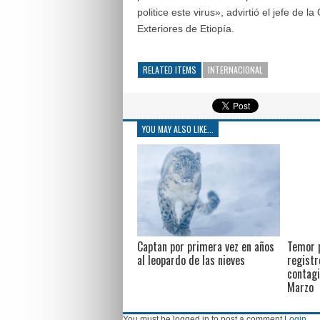
politice este virus», advirtió el jefe d
Exteriores de Etiopía.
RELATED ITEMS
INTERNACIONAL
YOU MAY ALSO LIKE...
Captan por primera vez en años
Temor p
al leopardo de las nieves
registr
contagi
Marzo
You must be logged in to post a comment
Login