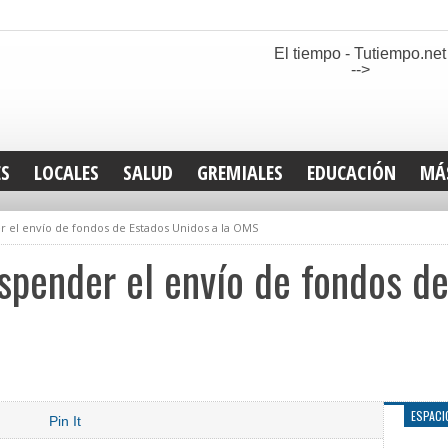
El tiempo - Tutiempo.net
-->
ES
LOCALES
SALUD
GREMIALES
EDUCACIÓN
MÁ
INT
el envío de fondos de Estados Unidos a la OMS
DEP
SAN
pender el envío de fondos de
ELE
LEG
TUR
CUL
GEN
ESPACI
Pin It