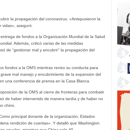
ubrir la propagación del coronavirus. «Antepusieron la
r vidas», aseguró.
entrega de fondos a la Organización Mundial de la Salud
ndial. Además, criticó varias de las medidas
ó de “gestionar mal y encubrir” la propagación del
os fondos a la OMS mientras reviso su conducta para
su grave mal manejo y encubrimiento de la expansión del
 en una conferencia de prensa en la Casa Blanca.
a oposición de la OMS al cierre de fronteras para combatir
usó de haber intervenido de manera tardía y de haber no
no chino.
omo principal donante de la organización, Estados
 plena rendición de cuentas». Y detalló que Washington
res anuales, mientras que China solo 40.