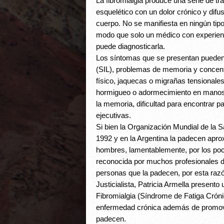
La fibromialgia produce una serie de tr
esquelético con un dolor crónico y difu
cuerpo. No se manifiesta en ningún tip
modo que solo un médico con experien
puede diagnosticarla.
Los síntomas que se presentan pueden se
(SIL), problemas de memoria y concentr
físico, jaquecas o migrañas tensionale
hormigueo o adormecimiento en manos y
la memoria, dificultad para encontrar pa
ejecutivas.
Si bien la Organización Mundial de la 
1992 y en la Argentina la padecen ap
hombres, lamentablemente, por los poco
reconocida por muchos profesionales d
personas que la padecen, por esta razón
Justicialista, Patricia Armella present
Fibromialgia (Síndrome de Fatiga Crón
enfermedad crónica además de promover
padecen.