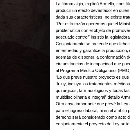
La fibromialgia, explicó Armella, consti
producir un efecto devastador en quien l
dada sus características, no existe tra
“Por esta razón queremos que el Minist
problemática con el objeto de promove
adecuado control” insistió la legisladora 
Conjuntamente se pretende que dicho or
enfermedad y garantice la producción,
además de disponer la conformación de
circunstancias de incapacidad que pue
al Programa Médico Obligatorio, (PMO)
“Lo que prevé nuestro proyecto es que la
Jujuy, incluya los tratamientos médicos
quirúrgicos, farmacológicos y todas la
multidisciplinaria e integral” detalló Arme
Otra cosa importante que prevé la Ley 
para el ingreso laboral, ni en el ámbito
derecho será considerado como acto dis
conjuntamente el proyecto de Ley solici