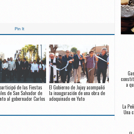
Pin It
Gas
constit
a qu
participó de las Fiestas
El Gobierno de Jujuy acompañó
les de San Salvador de
la inauguración de una obra de
unto al gobernador Carlos
adoquinado en Yuto
La Peñ
Una c
El