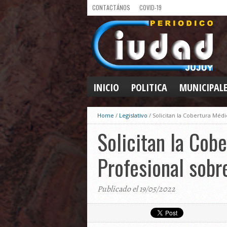
CONTACTÁNOS
COVID-19
INICIO
POLITICA
MUNICIPAL
Home
/
Legislativo
/
Solicitan la Cobertura Médi
Solicitan la Cob
Profesional sobr
Publicado el 19/05/2022