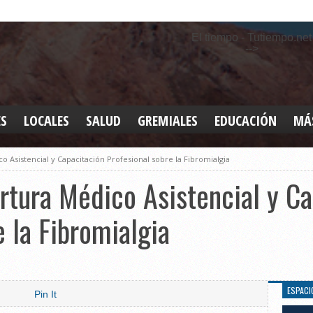
El tiempo - Tutiempo.net
-->
ES
LOCALES
SALUD
GREMIALES
EDUCACIÓN
MÁ
INT
co Asistencial y Capacitación Profesional sobre la Fibromialgia
DEP
SAN
ertura Médico Asistencial y C
ELE
LEG
e la Fibromialgia
TUR
CUL
GEN
ESPACI
Pin It