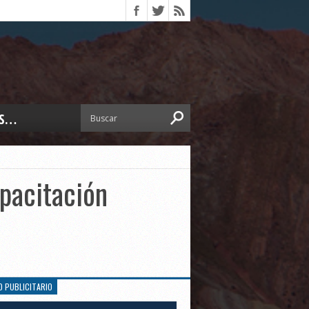
S…
ERIOR
ORTES
 PEDRO
apacitación
CCIONES 2025
ISLATIVO
ISMO
TURA
ERAL
O PUBLICITARIO