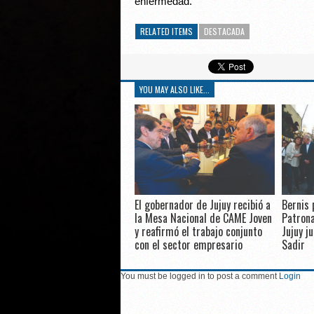
enfermedad.
RELATED ITEMS
DESTACADA
YOU MAY ALSO LIKE...
El gobernador de Jujuy recibió a
Bernis 
la Mesa Nacional de CAME Joven
Patrona
y reafirmó el trabajo conjunto
Jujuy j
con el sector empresario
Sadir
You must be logged in to post a comment
Login