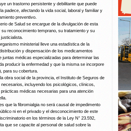
tuye un trastorno persistente y debilitante que puede
a padece, afectando la vida social, laboral y familiar y
tamiento preventivo.
erio de Salud se encargue de la divulgación de esta
r su reconocimiento temprano, su tratamiento y su
justicialista.
ganismo ministerial lleve una estadística de la
 distribución y dispensación de los medicamentos
 juntas médicas especializadas para determinar las
da producir la enfermedad y que la misma se incorpore
, para su cobertura.
 obra social de la provincia, el Instituto de Seguros de
 necesarios, incluyendo los psicológicos, clínicos,
s prácticas médicas necesarias para una atención
lla.
es que la fibromialgia no será causal de impedimento
 público ni en el privado y el desconocimiento de este
criminatorio en los términos de la Ley N° 23.592,
ta que se capacite al personal de salud sobre la