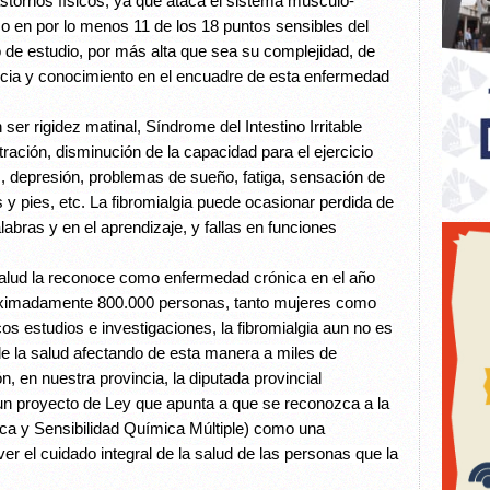
astornos físicos, ya que ataca el sistema músculo-
so en por lo menos 11 de los 18 puntos sensibles del
o de estudio, por más alta que sea su complejidad, de
cia y conocimiento en el encuadre de esta enfermedad
r rigidez matinal, Síndrome del Intestino Irritable
ación, disminución de la capacidad para el ejercicio
s, depresión, problemas de sueño, fatiga, sensación de
 pies, etc. La fibromialgia puede ocasionar perdida de
labras y en el aprendizaje, y fallas en funciones
Salud la reconoce como enfermedad crónica en el año
roximadamente 800.000 personas, tanto mujeres como
s estudios e investigaciones, la fibromialgia aun no es
e la salud afectando de esta manera a miles de
, en nuestra provincia, la diputada provincial
o un proyecto de Ley que apunta a que se reconozca a la
ica y Sensibilidad Química Múltiple) como una
 el cuidado integral de la salud de las personas que la