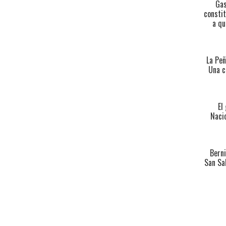
Gas
constit
a qu
La Peñ
Una c
El
Nacio
Berni
San Sa