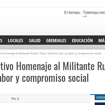
El tiempo - Tutiempo.net
-->
ES
LOCALES
SALUD
GREMIALES
EDUCACIÓN
MÁ
INT
o Homenaje al Militante Rubén “Paco” Sánchez por su labor y compromiso social
DEP
SAN
tivo Homenaje al Militante R
ELE
LEG
abor y compromiso social
TUR
CUL
GEN
ESPACI
Pin It