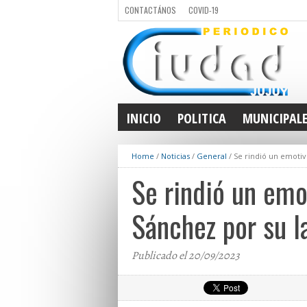
CONTACTÁNOS
COVID-19
INICIO
POLITICA
MUNICIPAL
Home
/
Noticias
/
General
/
Se rindió un emotiv
Se rindió un emo
Sánchez por su l
Publicado el 20/09/2023