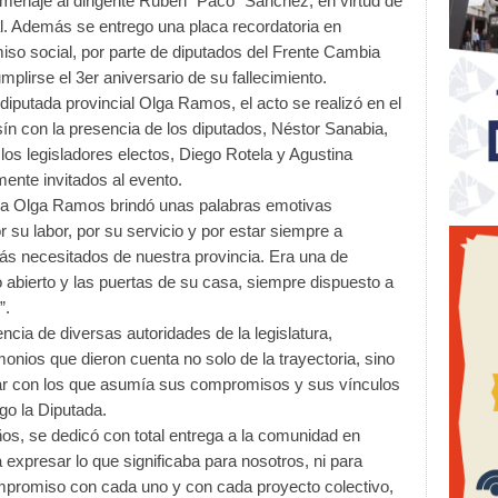
menaje al dirigente Rubén “Paco” Sánchez, en virtud de
cal. Además se entrego una placa recordatoria en
so social, por parte de diputados del Frente Cambia
cumplirse el 3er aniversario de su fallecimiento.
diputada provincial Olga Ramos, el acto se realizó en el
sín con la presencia de los diputados, Néstor Sanabia,
los legisladores electos, Diego Rotela y Agustina
ente invitados al evento.
ada Olga Ramos brindó unas palabras emotivas
u labor, por su servicio y por estar siempre a
más necesitados de nuestra provincia. Era una de
o abierto y las puertas de su casa, siempre dispuesto a
”.
cia de diversas autoridades de la legislatura,
monios que dieron cuenta no solo de la trayectoria, sino
ular con los que asumía sus compromisos y sus vínculos
go la Diputada.
ños, se dedicó con total entrega a la comunidad en
expresar lo que significaba para nosotros, ni para
ompromiso con cada uno y con cada proyecto colectivo,