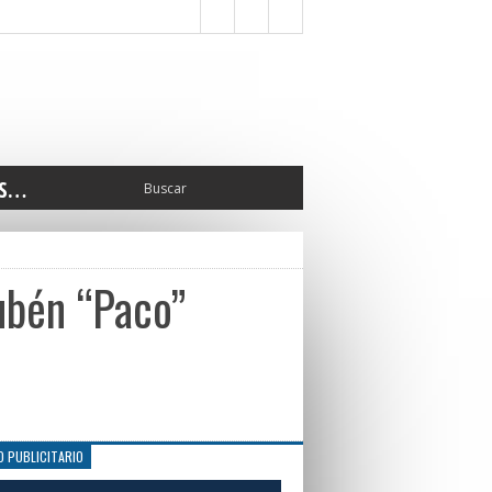
S…
ERIOR
ORTES
 PEDRO
ubén “Paco”
CCIONES 2025
ISLATIVO
ISMO
TURA
ERAL
O PUBLICITARIO