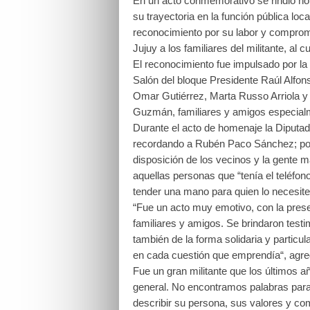
En un acto conmemorativo se rindió ho
su trayectoria en la función pública lo
reconocimiento por su labor y compromi
Jujuy a los familiares del militante, al 
El reconocimiento fue impulsado por la 
Salón del bloque Presidente Raúl Alfon
Omar Gutiérrez, Marta Russo Arriola y 
Guzmán, familiares y amigos especialm
Durante el acto de homenaje la Diput
recordando a Rubén Paco Sánchez; por s
disposición de los vecinos y la gente 
aquellas personas que “tenía el teléfon
tender una mano para quien lo necesite
“Fue un acto muy emotivo, con la presen
familiares y amigos. Se brindaron testi
también de la forma solidaria y partic
en cada cuestión que emprendía“, agre
Fue un gran militante que los últimos a
general. No encontramos palabras para 
describir su persona, sus valores y c