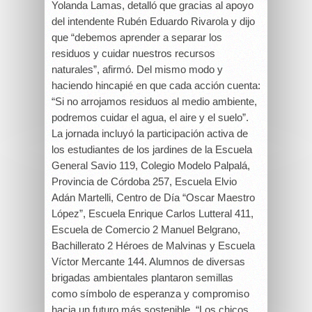
Yolanda Lamas, detalló que gracias al apoyo
del intendente Rubén Eduardo Rivarola y dijo
que “debemos aprender a separar los
residuos y cuidar nuestros recursos
naturales”, afirmó. Del mismo modo y
haciendo hincapié en que cada acción cuenta:
“Si no arrojamos residuos al medio ambiente,
podremos cuidar el agua, el aire y el suelo”.
La jornada incluyó la participación activa de
los estudiantes de los jardines de la Escuela
General Savio 119, Colegio Modelo Palpalá,
Provincia de Córdoba 257, Escuela Elvio
Adán Martelli, Centro de Día “Oscar Maestro
López”, Escuela Enrique Carlos Lutteral 411,
Escuela de Comercio 2 Manuel Belgrano,
Bachillerato 2 Héroes de Malvinas y Escuela
Víctor Mercante 144. Alumnos de diversas
brigadas ambientales plantaron semillas
como símbolo de esperanza y compromiso
hacia un futuro más sostenible. “Los chicos