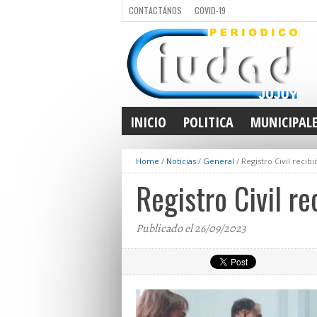
CONTACTÁNOS
COVID-19
INICIO
POLITICA
MUNICIPAL
Home
/
Noticias
/
General
/
Registro Civil rec
Registro Civil r
Publicado el 26/09/2023