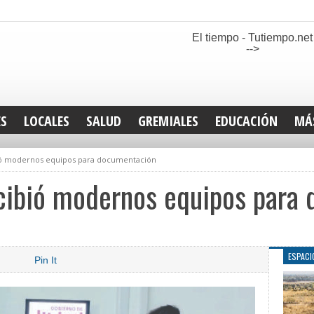
El tiempo - Tutiempo.net
-->
ES
LOCALES
SALUD
GREMIALES
EDUCACIÓN
MÁ
INT
ibió modernos equipos para documentación
DEP
SAN
ecibió modernos equipos para
ELE
LEG
TUR
CUL
ESPACI
Pin It
GEN