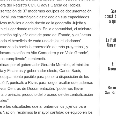
tora del Registro Civil, Gladys García de Robles,
Gas
resentación de 37 modernos equipos de documentación
constit
 local una estratégica elasticidad en sus capacidades
a qu
tivos móviles a cada rincón de la geografía Jujeña y
n el lugar donde residen.
En la oportunidad, el ministro
ención ágil y eficiente de parte del Estado, y así actúa
La Peñ
izando el beneficio de cada uno de los ciudadanos”.
Una c
avanzando hacia la concreción de más proyectos”, y
a documentación en Alto Comedero y en Valle Grande”.
os cumpliendo”, sentenció.
El
rtidas por el gobernador Gerardo Morales, el ministro
Nacio
da y Finanzas y gobernador electo, Carlos Sadir,
equipamiento posible para poner a disposición de los
ción”, puntualizó Rivas para luego resaltar que, además
Berni
nuevos Centros de Documentación, “podemos llevar
San Sa
e la provincia, producto del proceso de descentralización
ales”.
 a las dificultades que afrontamos los jujeños para
a Nación, recibimos la mayor cantidad de equipo en los