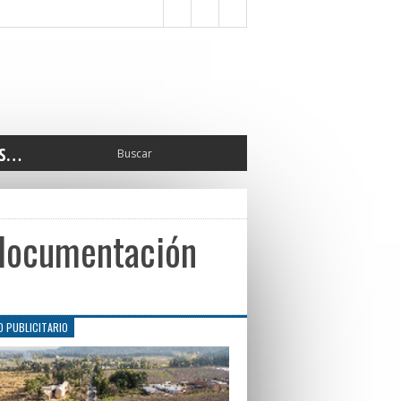
S…
ERIOR
ORTES
 PEDRO
 documentación
CCIONES 2025
ISLATIVO
ISMO
TURA
O PUBLICITARIO
ERAL