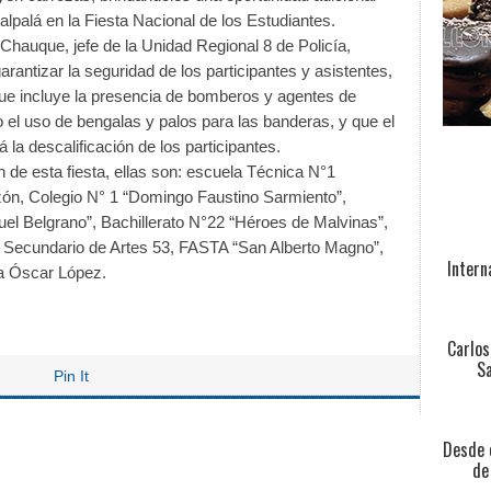
lpalá en la Fiesta Nacional de los Estudiantes.
Chauque, jefe de la Unidad Regional 8 de Policía,
rantizar la seguridad de los participantes y asistentes,
ue incluye la presencia de bomberos y agentes de
o el uso de bengalas y palos para las banderas, y que el
la descalificación de los participantes.
n de esta fiesta, ellas son: escuela Técnica N°1
ón, Colegio N° 1 “Domingo Faustino Sarmiento”,
l Belgrano”, Bachillerato N°22 “Héroes de Malvinas”,
o Secundario de Artes 53, FASTA “San Alberto Magno”,
Intern
ía Óscar López.
Carlos
Sa
Pin It
Desde e
de