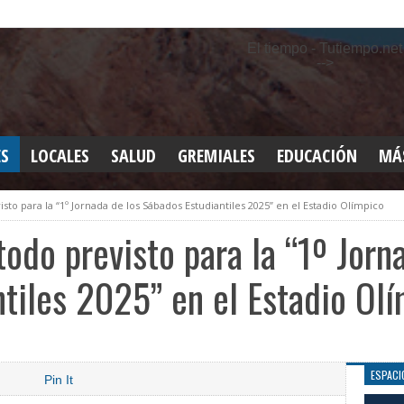
El tiempo - Tutiempo.net
-->
ES
LOCALES
SALUD
GREMIALES
EDUCACIÓN
MÁ
INT
isto para la “1º Jornada de los Sábados Estudiantiles 2025” en el Estadio Olímpico
DEP
SAN
todo previsto para la “1º Jorn
ELE
LEG
tiles 2025” en el Estadio Ol
TUR
CUL
GEN
ESPACI
Pin It