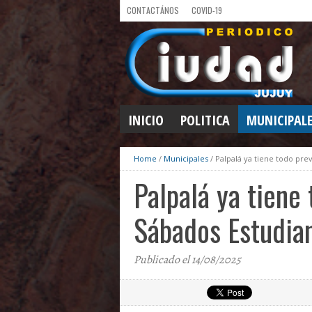
CONTACTÁNOS
COVID-19
INICIO
POLITICA
MUNICIPAL
Home
/
Municipales
/
Palpalá ya tiene todo prev
Palpalá ya tiene 
Sábados Estudian
Publicado el 14/08/2025