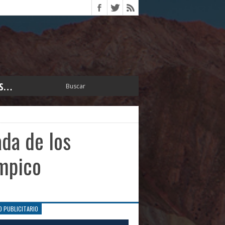
S…
ERIOR
ORTES
 PEDRO
ada de los
CCIONES 2025
ISLATIVO
ímpico
ISMO
TURA
ERAL
O PUBLICITARIO