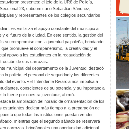
estuvieron presentes: el jefe de la UR8 de Policía,
 Seccional 23, subcomisario Sebastián Sánchez,
icipales y representantes de los colegios secundarios
antiles visibiliza el apoyo constante del municipio a
 y el futuro de la ciudad. En este sentido, la gestión del
más su compromiso con la juventud palpaleña, brindando
n que promueve el compañerismo, la creatividad y el
total apoyo a los estudiantes en la recaudación de
trucción de sus carrozas.
nte municipal del departamento de la Juventud, destacó
on la policía, el personal de seguridad y las diferentes
ito del evento. «El Intendente Rivarola nos impulsa a
studiantes, conscientes de su potencial y su importancia
sta fuerte por nuestra juventud», afirmó.
staca la ampliación del horario de ornamentación de los
os estudiantes dedicar más tiempo a la preparación de
puesto que todas las instituciones puedan vender
 sábado, mientras que el segundo sábado se reservará
uyen carrozas, brindándoles una oportunidad adicional