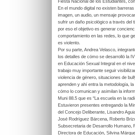
Fiesta Nacional de los Estudiantes, co
En el mundo digital no existen barreras
imagen, un audio, un mensaje provocan
sufrir un daño psicológico a través del t
por eso el objetivo es generar concien
comportamiento en las redes, lo que ge
es violento.
Por su parte, Andrea Velasco, integrant
los detalles de cómo se desarrolló la
en Educación Sexual Integral en el nivel
trabajo muy importante seguir visibiliz
violencia de género, situaciones de bu
aprenden y ahí entra la metodología, la 
cómo lo comunican y asimilan la infor
Muni 88.5 que es “La escuela en la radi
Estuvieron presentes entregando la Min
del Concejo Deliberante, Lisandro Aguia
José Rodríguez Bárcena, Roberto Brizu
Subsecretaria de Desarrollo Humano, 
Directora de Educación, Silvina Márqu