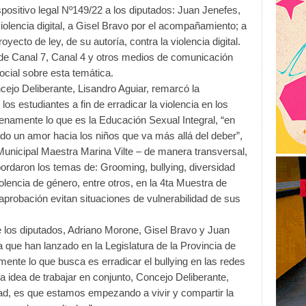
spositivo legal Nº149/22 a los diputados: Juan Jenefes,
olencia digital, a Gisel Bravo por el acompañamiento; a
ecto de ley, de su autoría, contra la violencia digital.
de Canal 7, Canal 4 y otros medios de comunicación
cial sobre esta temática.
cejo Deliberante, Lisandro Aguiar, remarcó la
los estudiantes a fin de erradicar la violencia en los
enamente lo que es la Educación Sexual Integral, “en
o un amor hacia los niños que va más allá del deber”,
Municipal Maestra Marina Vilte – de manera transversal,
bordaron los temas de: Grooming, bullying, diversidad
olencia de género, entre otros, en la 4ta Muestra de
probación evitan situaciones de vulnerabilidad de sus
de los diputados, Adriano Morone, Gisel Bravo y Juan
 que han lanzado en la Legislatura de la Provincia de
ente lo que busca es erradicar el bullying en las redes
la idea de trabajar en conjunto, Concejo Deliberante,
idad, es que estamos empezando a vivir y compartir la