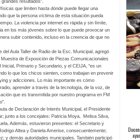
n grandes resultados”.
 físicas que limiten hasta dónde puede llegar una
do que la persona víctima de esta situación pueda
iempo. La violencia por internet es rápida y sin límite,
cia en los más jóvenes sobre lo que puede provocar un
nera subir contenido, incluso en la creencia de que no
e del Aula Taller de Radio de la Esc. Municipal, agregó
 IV Muestra de Exposición de Piezas Comunicacionales
 Inicial, Primario y Secundario, y el CEIJA, “es un
ando lo que los chicos sienten, como trabajan en prevenir
llying y adicciones. Lo más importante es cómo
radio, aprender a través de la tecnología, de la voz, de
mación que es transmitida por nuestro programa en FM
o”.
uta de Declaración de Interés Municipal, el Presidente
r; junto a los concejales: Patricia Moya, Melisa Silva,
ela. Además, estuvieron presentes: el Secretario y
Docent
Rodrigo Altea y Daniela Amerise, consecuentemente;
ayu
ez; y demás autoridades municipales. También participó