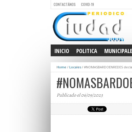
CONTACTÁNOS
COVID-19
INICIO
POLITICA
MUNICIPAL
Home
/
Locales
/
#NOMASBARDOENREDES declara
#NOMASBARDOENR
Publicado el 06/09/2023