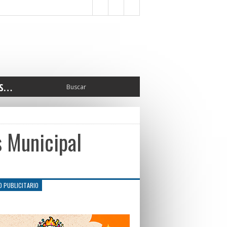
S…
ERIOR
ORTES
 PEDRO
 Municipal
CCIONES 2025
ISLATIVO
ISMO
TURA
O PUBLICITARIO
ERAL