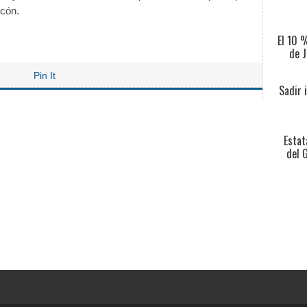
rcón.
El 10 
de J
Pin It
Sadir 
Estat
del 