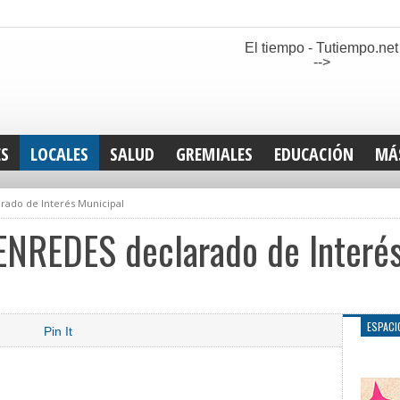
El tiempo - Tutiempo.net
-->
ES
LOCALES
SALUD
GREMIALES
EDUCACIÓN
MÁ
INT
do de Interés Municipal
DEP
SAN
EDES declarado de Interés
ELE
LEG
TUR
CUL
ESPACI
Pin It
GEN