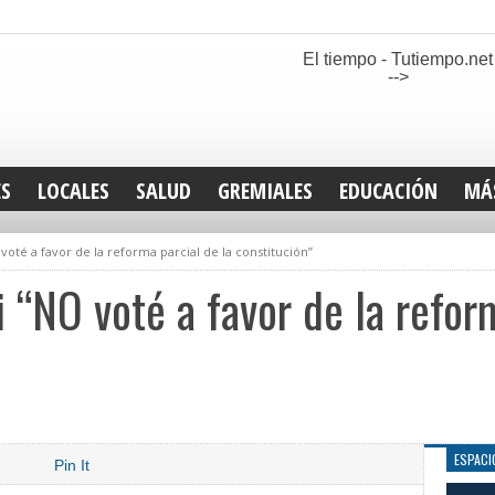
El tiempo - Tutiempo.net
-->
ES
LOCALES
SALUD
GREMIALES
EDUCACIÓN
MÁ
INT
oté a favor de la reforma parcial de la constitución”
DEP
SAN
“NO voté a favor de la reform
ELE
LEG
TUR
CUL
GEN
ESPACI
Pin It