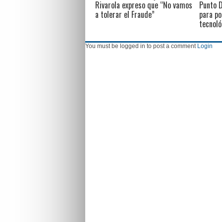
Rivarola expreso que “No vamos
Punto D
a tolerar el Fraude”
para po
tecnoló
You must be logged in to post a comment
Login