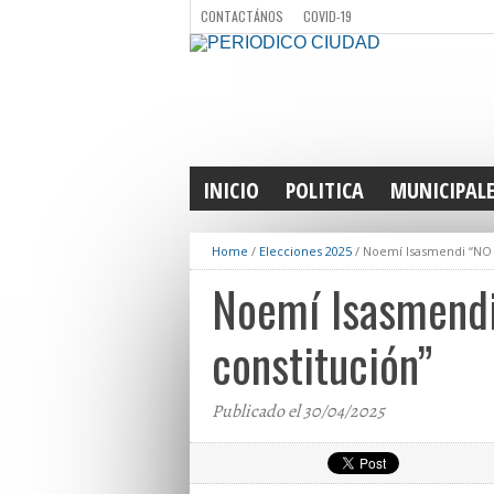
CONTACTÁNOS
COVID-19
INICIO
POLITICA
MUNICIPAL
Home
/
Elecciones 2025
/
Noemí Isasmendi “NO v
Noemí Isasmendi 
constitución”
Publicado el 30/04/2025