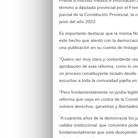
Frente a muchos medios e información t
término a diputada provincial por el Frent
parcial de la Constitución Provincial, l
junio del año 2023.
Es importante destacar que la misma No
este hecho que atentó con la democracia
una publicación en su cuenta de Instag
“Quiero ser muy clara y contundente res
aprobación de esta reforma, como lo vin
un proceso constituyente viciado desde 
escuchar a toda la comunidad jujeña en 
“Pero fundamentalmente no podía legitim
reforma que vaya en contra de la Consti
vulnere derechos, garantías y libertades
“A cuarenta años de la democracia los j
calidez institucional, que concentre pod
fundamentalmente que está desoyendo la