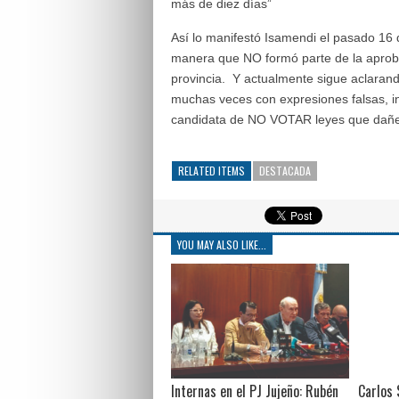
más de diez días”
Así lo manifestó Isamendi el pasado 16 d
manera que NO formó parte de la aproba
provincia. Y actualmente sigue aclaran
muchas veces con expresiones falsas, in
candidata de NO VOTAR leyes que dañen
RELATED ITEMS
DESTACADA
YOU MAY ALSO LIKE...
Internas en el PJ Jujeño: Rubén
Carlos 