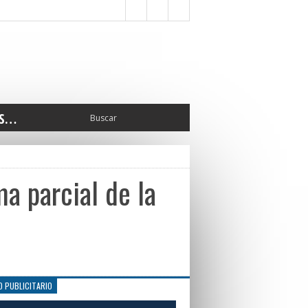
S…
ERIOR
ORTES
 PEDRO
a parcial de la
CCIONES 2025
ISLATIVO
ISMO
TURA
ERAL
O PUBLICITARIO