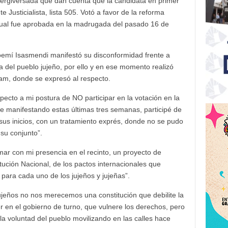
ergiversada que dan cuenta que la candidata en primer
e Justicialista, lista 505. Votó a favor de la reforma
a cual fue aprobada en la madrugada del pasado 16 de
emí Isasmendi manifestó su disconformidad frente a
 del pueblo jujeño, por ello y en ese momento realizó
ram, donde se expresó al respecto.
pecto a mi postura de NO participar en la votación en la
e manifestando estas últimas tres semanas, participé de
sus inicios, con un tratamiento exprés, donde no se pudo
su conjunto”.
ar con mi presencia en el recinto, un proyecto de
tución Nacional, de los pactos internacionales que
 para cada uno de los jujeños y jujeñas”.
ujeños no nos merecemos una constitución que debilite la
er en el gobierno de turno, que vulnere los derechos, pero
 voluntad del pueblo movilizando en las calles hace