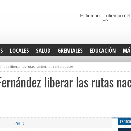
El tiempo - Tutiempo.net
-->
ES
LOCALES
SALUD
GREMIALES
EDUCACIÓN
MÁ
INT
ández liberar las rutas nacionales con piquetes
DEP
SAN
Fernández liberar las rutas na
ELE
LEG
TUR
CUL
GEN
ESPACI
Pin It