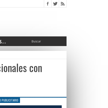
S…
ERIOR
ORTES
 PEDRO
cionales con
CCIONES 2025
ISLATIVO
ISMO
TURA
ERAL
O PUBLICITARIO