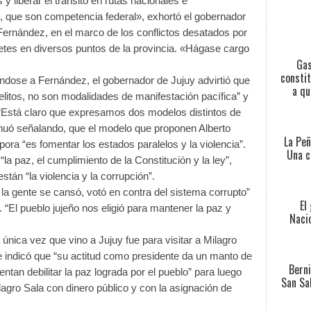
 y liberar el tránsito en rutas nacionales e
34, que son competencia federal», exhortó el gobernador
Fernández, en el marco de los conflictos desatados por
uetes en diversos puntos de la provincia. «Hágase cargo
Gas
constit
éndose a Fernández, el gobernador de Jujuy advirtió que
a qu
delitos, no son modalidades de manifestación pacífica” y
. “Está claro que expresamos dos modelos distintos de
nuó señalando, que el modelo que proponen Alberto
La Peñ
ra “es fomentar los estados paralelos y la violencia”.
Una c
 paz, el cumplimiento de la Constitución y la ley”,
án “la violencia y la corrupción”.
 la gente se cansó, votó en contra del sistema corrupto”
El
 “El pueblo jujeño nos eligió para mantener la paz y
Nacio
 única vez que vino a Jujuy fue para visitar a Milagro
 e indicó que “su actitud como presidente da un manto de
Berni
ntan debilitar la paz lograda por el pueblo” para luego
San Sa
agro Sala con dinero público y con la asignación de