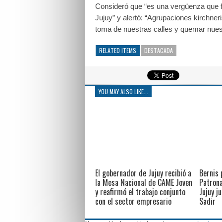
Consideró que “es una vergüenza que f
Jujuy” y alertó: “Agrupaciones kirchneris
toma de nuestras calles y quemar nuestr
RELATED ITEMS
DESTACADA
YOU MAY ALSO LIKE...
El gobernador de Jujuy recibió a
Bernis 
la Mesa Nacional de CAME Joven
Patrona
y reafirmó el trabajo conjunto
Jujuy j
con el sector empresario
Sadir