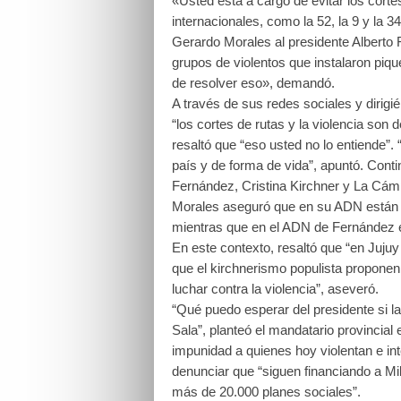
«Usted está a cargo de evitar los cortes
internacionales, como la 52, la 9 y la 
Gerardo Morales al presidente Alberto 
grupos de violentos que instalaron piq
de resolver eso», demandó.
A través de sus redes sociales y dirigi
“los cortes de rutas y la violencia son 
resaltó que “eso usted no lo entiende”
país y de forma de vida”, apuntó.
Conti
Fernández, Cristina Kirchner y La Cámpo
Morales aseguró que en su ADN están “la
mientras que en el ADN de Fernández est
En este contexto, resaltó que “en Jujuy
que el kirchnerismo populista proponen.
luchar contra la violencia”, aseveró.
“Qué puedo esperar del presidente si la
Sala”, planteó el mandatario provincial
impunidad a quienes hoy violentan e inte
denunciar que “siguen financiando a Mil
más de 20.000 planes sociales”.