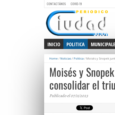
CONTACTÁNOS
COVID-19
INICIO
POLITICA
MUNICIPAL
Home
/
Noticias
/
Politica
/
Moisés y Snopek junt
Moisés y Snopek 
consolidar el tr
Publicado el 07/11/2023