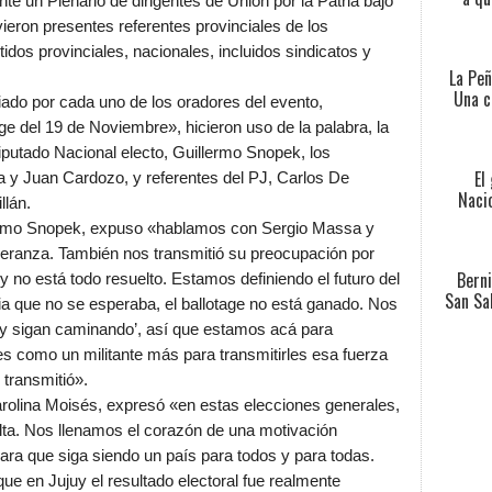
nte un Plenario de dirigentes de Unión por la Patria bajo
eron presentes referentes provinciales de los
tidos provinciales, nacionales, incluidos sindicatos y
La Peñ
Una c
iado por cada uno de los oradores del evento,
 del 19 de Noviembre», hicieron uso de la palabra, la
iputado Nacional electo, Guillermo Snopek, los
El
ra y Juan Cardozo, y referentes del PJ, Carlos De
Nacio
llán.
llermo Snopek, expuso «hablamos con Sergio Massa y
peranza. También nos transmitió su preocupación por
Berni
y no está todo resuelto. Estamos definiendo el futuro del
San Sa
cia que no se esperaba, el ballotage no está ganado. Nos
ia y sigan caminando’, así que estamos acá para
s como un militante más para transmitirles esa fuerza
 transmitió».
Carolina Moisés, expresó «en estas elecciones generales,
lta. Nos llenamos el corazón de una motivación
ara que siga siendo un país para todos y para todas.
ue en Jujuy el resultado electoral fue realmente