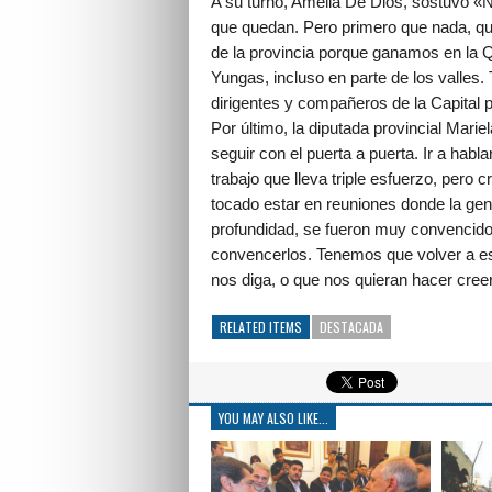
A su turno, Amelia De Dios, sostuvo «
que quedan. Pero primero que nada, qu
de la provincia porque ganamos en la
Yungas, incluso en parte de los valles.
dirigentes y compañeros de la Capital
Por último, la diputada provincial Mari
seguir con el puerta a puerta. Ir a ha
trabajo que lleva triple esfuerzo, pero
tocado estar en reuniones donde la ge
profundidad, se fueron muy convencido
convencerlos. Tenemos que volver a est
nos diga, o que nos quieran hacer cre
RELATED ITEMS
DESTACADA
YOU MAY ALSO LIKE...