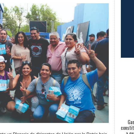
Gas
constit
a qu