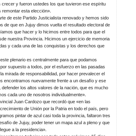
recer y fueron ustedes los que tuvieron ese espíritu
remontar esta elección».
te de este Partido Justicialista renovado y hemos sido
os de que en Jujuy dimos vuelta el resultado electoral de
amos que hacer y lo hicimos entre todos para que el
sde nuestra Provincia. Hicimos un ejercicio de memoria
odas y cada una de las conquistas y los derechos que
 «este plenario es centralmente para que podamos
 por supuesto a todos, por el esfuerzo en las pasadas
r la mirada de responsabilidad, por hacer prevalecer el
nos encontramos nuevamente frente a un desafío y ese
a, defender los altos valores de la nación, que es mucho
os cada uno de nosotros individualmente».
rovincial Juan Cardozo que recordó que «en las
recimiento de Unión por la Patria en todo el país, pero
amos pintar de azul casi toda la provincia, faltaron tres
safío de Jujuy, poder tener un mapa azul a pleno y que
egue a la presidencia».