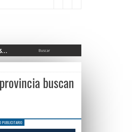
S…
ERIOR
ORTES
 PEDRO
 provincia buscan
CCIONES 2025
ISLATIVO
ISMO
TURA
ERAL
O PUBLICITARIO