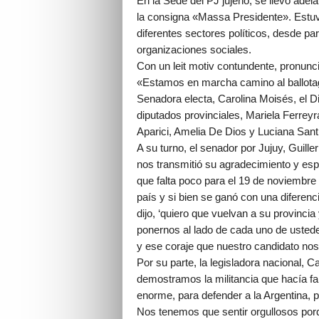
En la Sede del PJ jujeño, se llevó adela
la consigna «Massa Presidente». Estuvi
diferentes sectores políticos, desde par
organizaciones sociales.
Con un leit motiv contundente, pronunc
«Estamos en marcha camino al ballotage
Senadora electa, Carolina Moisés, el D
diputados provinciales, Mariela Ferrey
Aparici, Amelia De Dios y Luciana Santi
A su turno, el senador por Jujuy, Gui
nos transmitió su agradecimiento y es
que falta poco para el 19 de noviembre 
país y si bien se ganó con una diferen
dijo, ‘quiero que vuelvan a su provinc
ponernos al lado de cada uno de ustede
y ese coraje que nuestro candidato nos
Por su parte, la legisladora nacional, 
demostramos la militancia que hacía fa
enorme, para defender a la Argentina, p
Nos tenemos que sentir orgullosos porq