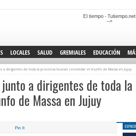
El tiempo - Tutiempo.net
-->
ES
LOCALES
SALUD
GREMIALES
EDUCACIÓN
MÁ
INT
o a dirigentes de toda la provincia buscan consolidar el triunfo de Massa en Jujuy
DEP
SAN
junto a dirigentes de toda la
ELE
LEG
iunfo de Massa en Jujuy
TUR
CUL
GEN
ESPACI
Pin It