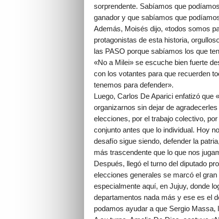
sorprendente. Sabíamos que podíamos c
ganador y que sabíamos que podíamos 
Además, Moisés dijo, «todos somos par
protagonistas de esta historia, orgullos
las PASO porque sabíamos los que tení
«No a Milei» se escuche bien fuerte de
con los votantes para que recuerden t
tenemos para defender».
Luego, Carlos De Aparici enfatizó que
organizarnos sin dejar de agradecerles
elecciones, por el trabajo colectivo, po
conjunto antes que lo individual. Hoy 
desafío sigue siendo, defender la patri
más trascendente que lo que nos jugam
Después, llegó el turno del diputado p
elecciones generales se marcó el gran c
especialmente aquí, en Jujuy, donde logr
departamentos nada más y ese es el de
podamos ayudar a que Sergio Massa, ll