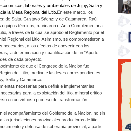
 económicos, laborales y ambientales de Jujuy, Salta y
ia la Mesa Regional del Litio.
En este marco, los
es; de Salta, Gustavo Sáenz; y de Catamarca, Raúl
s equipos técnicos, rubricaron el Acta Complementaria
itio, a través de la cual se aprobó el Reglamento por el
mité Regional del Litio. Asimismo, se comprometieron a
os necesarios, a los efectos de convenir con los
ras, la determinación y cuantificación de un “Aporte
dades de cada proyecto.
nocimiento de que el Congreso de la Nación fue
Región del Litio, mediante las leyes correspondientes
juy, Salta y Catamarca.
amientas necesarias para definir e implementar las
cesarias para la explotación del litio, mineral crítico
erso en un virtuoso proceso de transformación
ron el acompañamiento del Gobierno de la Nación, no sin
a las jurisdicciones provinciales productoras de litio,
cimiento y defensa de soberanía provincial, a partir