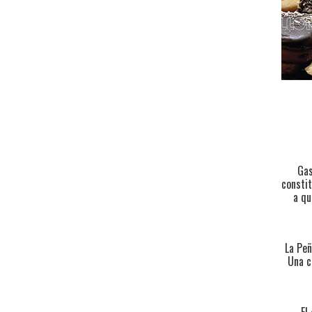
Gas
constit
a qu
La Peñ
Una c
El