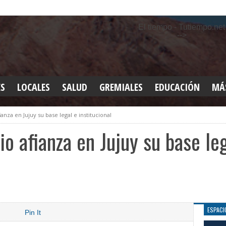
El tiempo - Tutiempo.net
-->
ES
LOCALES
SALUD
GREMIALES
EDUCACIÓN
MÁ
INT
ianza en Jujuy su base legal e institucional
DEP
SAN
io afianza en Jujuy su base le
ELE
LEG
TUR
CUL
GEN
ESPACI
Pin It