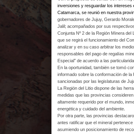
inversiones y resguardar los intereses
Catamarca, se reunió en nuestra provinc
gobernadores de Jujuy, Gerardo Moral
Jalil; acompañados por sus respectivo
Conjunta Nº 2 de la Región Minera del L
que se regirá el funcionamiento del Co
analizar y en su caso arbitrar los medi
responsables del pago de regalías mine
Especial” de acuerdo a las particulari
En la oportunidad, también se tomó co
informado sobre la conformación de la 
sancionadas por las legislaturas de Ju
La Región del Litio dispone de las herr
medidas que las provincias consideren ne
altamente requerido por el mundo, inm
energética y cuidado del ambiente.
Por otra parte, las provincias destaca
antes ratificar que el mineral pertenece 
asumiendo un posicionamiento de recono