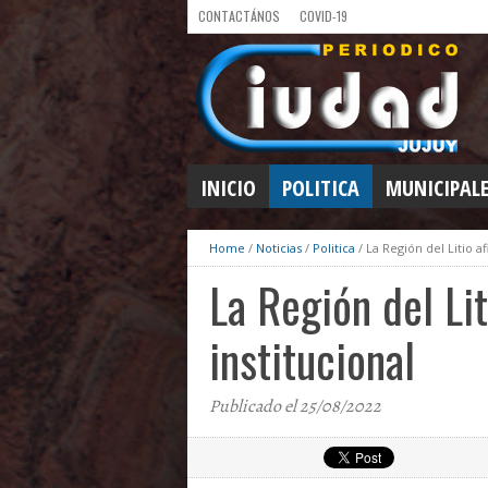
CONTACTÁNOS
COVID-19
INICIO
POLITICA
MUNICIPAL
Home
/
Noticias
/
Politica
/
La Región del Litio af
La Región del Lit
institucional
Publicado el 25/08/2022