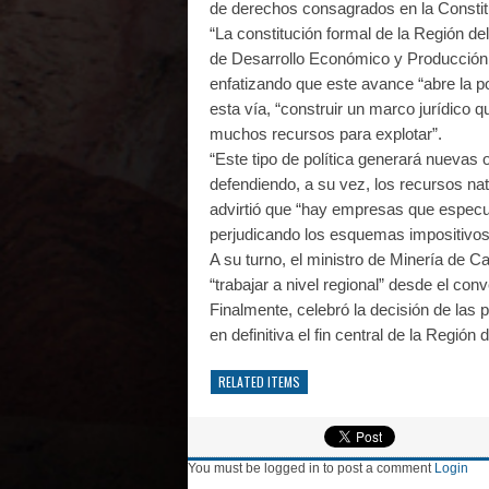
de derechos consagrados en la Constit
“La constitución formal de la Región del
de Desarrollo Económico y Producción d
enfatizando que este avance “abre la p
esta vía, “construir un marco jurídico q
muchos recursos para explotar”.
“Este tipo de política generará nuevas o
defendiendo, a su vez, los recursos nat
advirtió que “hay empresas que especu
perjudicando los esquemas impositivos 
A su turno, el ministro de Minería de C
“trabajar a nivel regional” desde el conv
Finalmente, celebró la decisión de las 
en definitiva el fin central de la Región de
RELATED ITEMS
You must be logged in to post a comment
Login