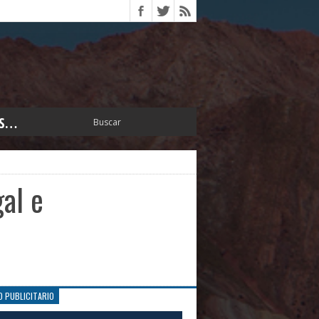
S…
ERIOR
ORTES
 PEDRO
gal e
CCIONES 2025
ISLATIVO
ISMO
TURA
ERAL
O PUBLICITARIO