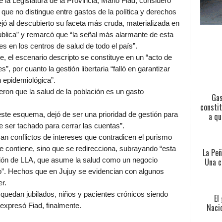
e la Legislatura de la Provincia, Mario Fiad, consideró
que no distingue entre gastos de la política y derechos
dejó al descubierto su faceta más cruda, materializada en
pública” y remarcó que “la señal más alarmante de esta
les en los centros de salud de todo el país”.
ce, el escenario descripto se constituye en un “acto de
s”, por cuanto la gestión libertaria “falló en garantizar
 epidemiológica”.
eron que la salud de la población es un gasto
Gas
constit
a qu
n este esquema, dejó de ser una prioridad de gestión para
 ser tachado para cerrar las cuentas”.
an conflictos de intereses que contradicen el purismo
o se contiene, sino que se redirecciona, subrayando “esta
La Peñ
Una c
isión de LLA, que asume la salud como un negocio
”. Hechos que en Jujuy se evidencian con algunos
er.
 quedan jubilados, niños y pacientes crónicos siendo
El
Nacio
expresó Fiad, finalmente.