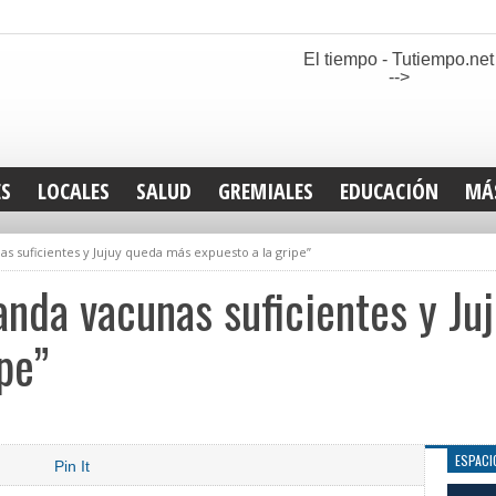
El tiempo - Tutiempo.net
-->
ES
LOCALES
SALUD
GREMIALES
EDUCACIÓN
MÁ
INT
s suficientes y Jujuy queda más expuesto a la gripe”
DEP
SAN
nda vacunas suficientes y Ju
ELE
LEG
pe”
TUR
CUL
GEN
ESPACI
Pin It