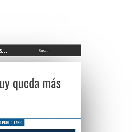
S…
ERIOR
ORTES
 PEDRO
juy queda más
CCIONES 2025
ISLATIVO
ISMO
TURA
ERAL
O PUBLICITARIO