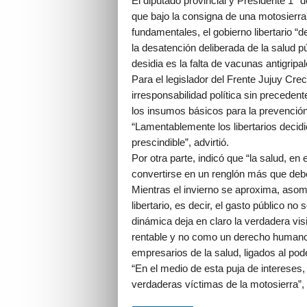
El diputado provincial y Presidente 1° d
que bajo la consigna de una motosierra 
fundamentales, el gobierno libertario “
la desatención deliberada de la salud 
desidia es la falta de vacunas antigripa
Para el legislador del Frente Jujuy Cre
irresponsabilidad política sin precedente
los insumos básicos para la prevención
“Lamentablemente los libertarios decidi
prescindible”, advirtió.
Por otra parte, indicó que “la salud, e
convertirse en un renglón más que debe
Mientras el invierno se aproxima, asom
libertario, es decir, el gasto público n
dinámica deja en claro la verdadera v
rentable y no como un derecho humano
empresarios de la salud, ligados al pod
“En el medio de esta puja de intereses,
verdaderas víctimas de la motosierra”, 