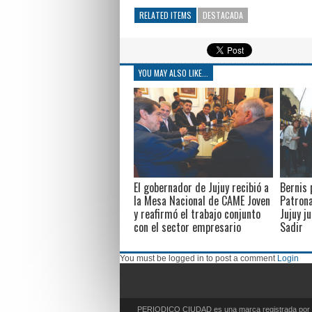
RELATED ITEMS
DESTACADA
YOU MAY ALSO LIKE...
El gobernador de Jujuy recibió a
Bernis 
la Mesa Nacional de CAME Joven
Patrona
y reafirmó el trabajo conjunto
Jujuy j
con el sector empresario
Sadir
You must be logged in to post a comment
Login
PERIODICO CIUDAD es una marca registrada por s