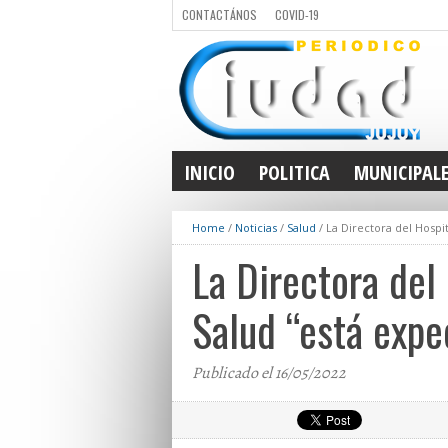
CONTACTÁNOS
COVID-19
INICIO
POLITICA
MUNICIPAL
Home
/
Noticias
/
Salud
/
La Directora del Hospi
La Directora del
Salud “está expe
Publicado el 16/05/2022