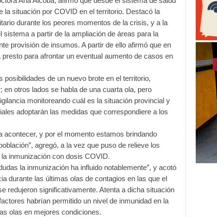
octora Ana Alcoba, afirmó que desde el sistema de salud
 la situación por COVID en el territorio. Destacó la
itario durante los peores momentos de la crisis, y a la
l sistema a partir de la ampliación de áreas para la
te provisión de insumos. A partir de ello afirmó que en
tá presto para afrontar un eventual aumento de casos en
 posibilidades de un nuevo brote en el territorio,
 en otros lados se habla de una cuarta ola, pero
ilancia monitoreando cuál es la situación provincial y
riales adoptarán las medidas que correspondiere a los
a acontecer, y por el momento estamos brindando
población”, agregó, a la vez que puso de relieve los
 la inmunización con dosis COVID.
a dudas la inmunización ha influido notablemente”, y acotó
a durante las últimas olas de contagios en las que el
 redujeron significativamente. Atenta a dicha situación
factores habrían permitido un nivel de inmunidad en la
vas olas en mejores condiciones.