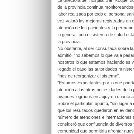
La directora del Hospital San Roque, d
de la provincia continúa monitoreándose
labor realizada por todo el personal san
vez valoró las mejoras registradas en e
atención de los pacientes y la permanen
lo general todo el sistema de salud es
la provincia.
No obstante, al ser consultada sobre las
admitió, “no sabemos lo que va a pasar;
nosotros lo que estamos haciendo es vig
llegado el caso las autoridades ministe
fines de reorganizar el sistema”.
“Estamos expectantes por lo que podrí
atención a las otras necesidades de la 
avances logrados en Jujuy en cuanto a
Sobre el particular, apuntó, “sin lugar 
que los resultados quedaron en evidenci
número de atenciones e internaciones se
consideró que confluencia de diversos 
comunidad que permitiría afrontar nue