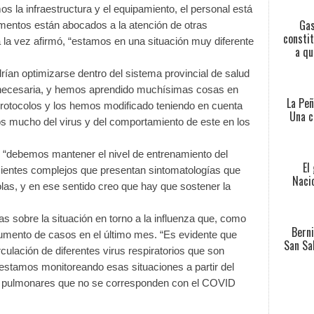
 la infraestructura y el equipamiento, el personal está
Gas
entos están abocados a la atención de otras
constit
n a la vez afirmó, “estamos en una situación muy diferente
a qu
ían optimizarse dentro del sistema provincial de salud
ra necesaria, y hemos aprendido muchísimas cosas en
La Peñ
protocolos y los hemos modificado teniendo en cuenta
Una c
 mucho del virus y del comportamiento de este en los
, “debemos mantener el nivel de entrenamiento del
El
cientes complejos que presentan sintomatologías que
Nacio
olas, y en ese sentido creo que hay que sostener la
as sobre la situación en torno a la influenza que, como
Berni
 aumento de casos en el último mes. “Es evidente que
San Sa
ulación de diferentes virus respiratorios que son
estamos monitoreando esas situaciones a partir del
 o pulmonares que no se corresponden con el COVID