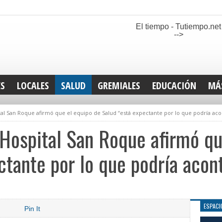
El tiempo - Tutiempo.net
-->
ES
LOCALES
SALUD
GREMIALES
EDUCACIÓN
MÁ
INT
tal San Roque afirmó que el equipo de Salud “está expectante por lo que podría ac
DEP
SAN
 Hospital San Roque afirmó qu
ELE
LEG
ctante por lo que podría acon
TUR
CUL
GEN
ESPACI
Pin It