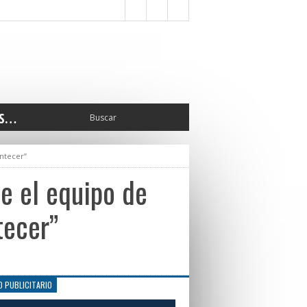
S…
ERIOR
ontecer”
ORTES
 PEDRO
e el equipo de
CCIONES 2025
ISLATIVO
tecer”
ISMO
TURA
ERAL
O PUBLICITARIO