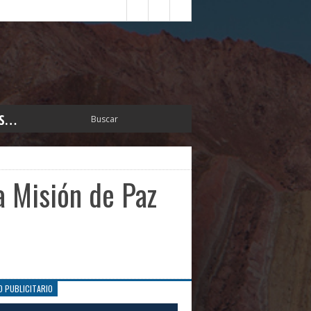
S…
ERIOR
ORTES
 PEDRO
a Misión de Paz
CCIONES 2025
ISLATIVO
ISMO
TURA
ERAL
O PUBLICITARIO