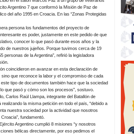
bió en el salón Marcos Paz a un grupo de veteranos
ército Argentino 7 que conformó la Misión de Paz de
ico del año 1995 en Croacia. En las “Zonas Protegidas
imera persona los fundamentos del proyecto de
 interesante es poder, justamente en este pedido de que
slativo, conocer lo que pasó durante esos años y la
todo de nuestros jujeños. Porque tuvimos cerca de 19
55 personas de la Argentina”, refirió la legisladora
sión.
ión coincidieron en avanzar en esta declaración de
a, sino que reconoce la labor y el compromiso de cada
e este tipo de documentos también hace que la sociedad
 lo que pasó y cómo son los procesos”, sostuvo.
do, Carlos Raúl Llampa, integrante del Batallón de
á realizando la misma petición en todo el país, “debido a
ta nuestra sociedad por la actividad que nosotros
de Croacia”, fundamentó.
 Ejército Argentino cumplió 8 misiones “y nosotros
ciones bélicas directamente, por eso pedimos el