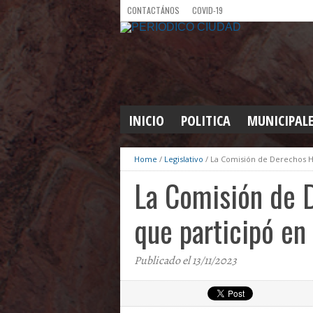
CONTACTÁNOS
COVID-19
INICIO
POLITICA
MUNICIPAL
Home
/
Legislativo
/
La Comisión de Derechos Hu
La Comisión de 
que participó en
Publicado el 13/11/2023