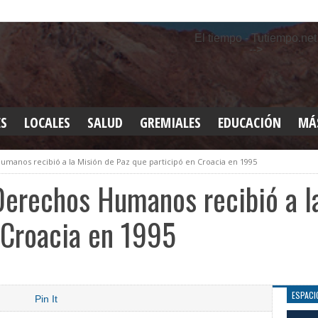
El tiempo - Tutiempo.net
-->
ES
LOCALES
SALUD
GREMIALES
EDUCACIÓN
MÁ
INT
manos recibió a la Misión de Paz que participó en Croacia en 1995
DEP
SAN
Derechos Humanos recibió a l
ELE
LEG
 Croacia en 1995
TUR
CUL
GEN
ESPACI
Pin It