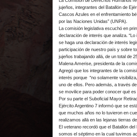
La Comisión de Derechos Humanos reci
jujeños, integrantes del Batallón de Ej
Cascos Azules en el enfrentamiento bél
por las Naciones Unidas” (UNPA).
La comisión legislativa escuchó en pr
declaración de interés que analiza. “Lo
se haga una declaración de interés legi
participación de nuestro país y sobre 
jujeños trabajando allá, de un total de 2
Malena Amerise, presidenta de la comi
Agregó que los integrantes de la comis
interés porque “no solamente visibiliz
uno de ellos. Pero además, a través d
se movilice para poder conocer qué es
Por su parte el Suboficial Mayor Retira
Ejército Argentino 7 informó que se est
que muchos años no lo tuvieron en cuen
realizamos allá en las lejanas tierras 
El veterano recordó que el Batallón del
somos el séptimo en la cual tuvimos ac