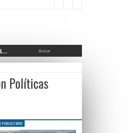
S…
ERIOR
ORTES
 PEDRO
n Políticas
CCIONES 2025
ISLATIVO
ISMO
TURA
ERAL
O PUBLICITARIO