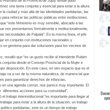
ollo Humano de la Provincia de Jujuy donde pudo
ínez una tarea conjunta y esencial para estar a la altura
la ciudad y más allá de las identidades partidarias, las
para reforzar las políticas públicas entre instituciones.
 que “este Ministerio es muy sensible, abocado a las
que nos presentarnos formalmente e institucionalmente,
s necesidades de Palpalá”. En la misma línea, el jefe
jar en conjunto con instituciones nacionales y
vo se gestiona para dar soluciones para los vecinos de
ez, resaltó que “es un gusto recibir al intendente Rubén
 conjunta desde el Consejo Provincial de la Mujer e
jor disposición. En este caso, en otro espacio que es el
abajo va a ser de la misma naturaleza, de manera tal que
s para garantizar derechos de infancias,
do en una agenda común, nos parece muy importante. El
ver diferentes acciones para su comunidad”.
Docent
l trabajo interinstitucional “es importante para llegar al
ayu
abajar para estar a la altura de la situación, un trabajo
político partidarias, este es un tiempo de trabajo