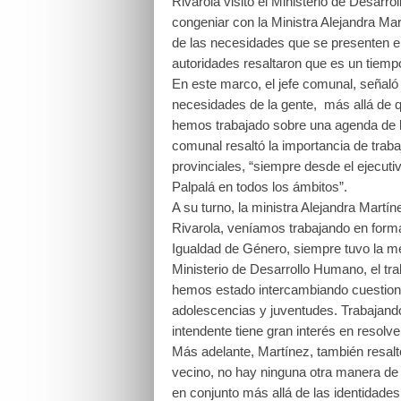
Rivarola visitó el Ministerio de Desarr
congeniar con la Ministra Alejandra Mart
de las necesidades que se presenten en 
autoridades resaltaron que es un tiempo 
En este marco, el jefe comunal, señaló
necesidades de la gente, más allá de 
hemos trabajado sobre una agenda de la
comunal resaltó la importancia de traba
provinciales, “siempre desde el ejecuti
Palpalá en todos los ámbitos”.
A su turno, la ministra Alejandra Martín
Rivarola, veníamos trabajando en forma
Igualdad de Género, siempre tuvo la me
Ministerio de Desarrollo Humano, el tr
hemos estado intercambiando cuestione
adolescencias y juventudes. Trabajan
intendente tiene gran interés en resol
Más adelante, Martínez, también resaltó e
vecino, no hay ninguna otra manera de tr
en conjunto más allá de las identidades 