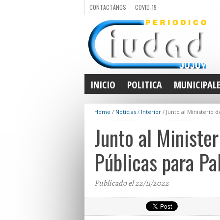
CONTACTÁNOS
COVID-19
INICIO
POLITICA
MUNICIPAL
Home
/
Noticias
/
Interior
/
Junto al Ministerio d
Junto al Minister
Públicas para Pa
Publicado el 22/11/2022