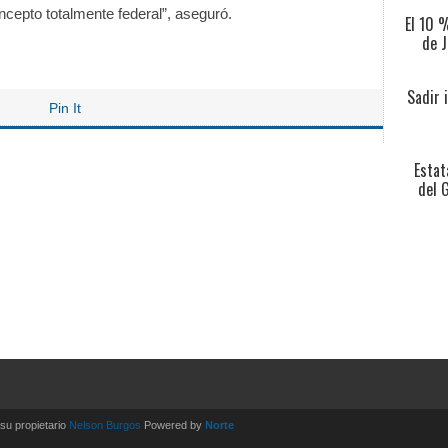
ncepto totalmente federal”, aseguró.
El 10 
de J
Sadir 
Pin It
Estat
del 
u propietario
Nelson Burgos
Powered by
Norte