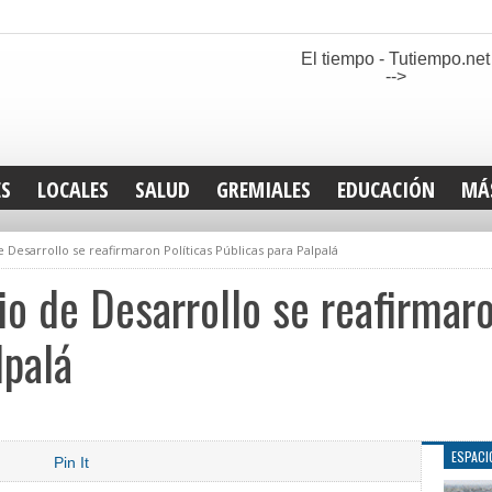
El tiempo - Tutiempo.net
-->
ES
LOCALES
SALUD
GREMIALES
EDUCACIÓN
MÁ
INT
e Desarrollo se reafirmaron Políticas Públicas para Palpalá
DEP
SAN
io de Desarrollo se reafirmaro
ELE
LEG
lpalá
TUR
CUL
GEN
ESPACI
Pin It