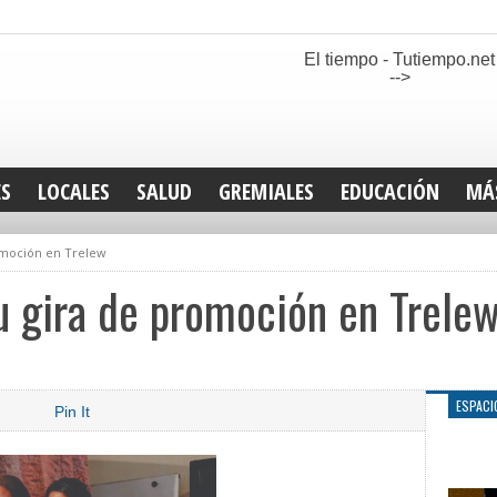
El tiempo - Tutiempo.net
-->
ES
LOCALES
SALUD
GREMIALES
EDUCACIÓN
MÁ
INT
romoción en Trelew
DEP
SAN
u gira de promoción en Trele
ELE
LEG
TUR
CUL
ESPACI
Pin It
GEN