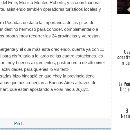
el Ente, Mónica Montes Roberts; y la coordinadora
te, asistiendo también operadores turísticos locales y
stro Posadas destacó la importancia de las giras de
un destino hermoso para conocer, complementario a
nos propusimos recorrer las 24 provincias y ya restan
mergente y el que más está creciendo, cuenta ya con 11
Gas
para disfrutarlo a lo largo de las cuatro estaciones, es
constit
a qu
con muy buenos alojamientos, gastronomía de alto nivel,
 actividades para quienes lo visiten».
osadas hizo hincapié en que «hoy la provincia tiene
iarios que nos conectan a Buenos Aires a través de
La Peñ
Una c
mart, que están apostando a volar hacia Jujuy»,
El
Nacio
Pin It