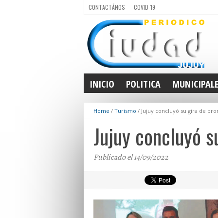
CONTACTÁNOS
COVID-19
INICIO
POLITICA
MUNICIPAL
Home
/
Turismo
/
Jujuy concluyó su gira de p
Jujuy concluyó s
Publicado el 14/09/2022