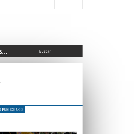
S…
ERIOR
ORTES
 PEDRO
w
CCIONES 2025
ISLATIVO
ISMO
TURA
O PUBLICITARIO
ERAL