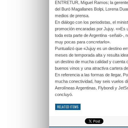
ENTRETUR, Miguel Ramos; la gerente d
del Buró Magallanes Bolpi, Lorena Duar
medios de prensa.
En diálogo con los periodistas, el mini
promoción encaradas por Jujuy. «»Es 
toda esta parte de Argentina -señaló-, 
muy pocas para concretarlo».
Puntualizó que «Jujuy es un destino e
meses de temporada alta y resulta ideal 
un destino de mucha calidad y cuenta 
buenos vinos y una atractiva cartera de
En referencia a las formas de llegar, P
mucha conectividad, hay seis vuelos d
Aerolíneas Argentinas, Flybondi y JetS
concluyó.
RELATED ITEMS