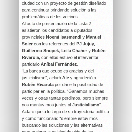
ciudad con un proyecto de gestión diseñado
para continuar brindando solución a las
problemáticas de los vecinos.
Al acto de presentación de la Lista 2
asistieron los candidatos a diputados
provinciales
Noemí Isasmendi
y
Manuel
Soler
con los referentes del
PJ Jujuy,
Guillermo Snopek, Leila Chaher
y
Rubén
Rivarola,
con ellos estuvo el interventor
partidario
Aníbal Fernández
.
“La banca que ocupo es gracias y del
justicialismo”, aclaró
Ale
y agradeció a
Rubén Rivarola
por darle la posibilidad de
participar en la política. “Ganamos muchas
veces y otras tantas perdimos, pero siempre
nos mantuvimos juntos al
Justicialismo
”.
Aclaró que a lo largo de su trayectoria política
y como funcionario “siempre estuvimos
buscando las soluciones y las alternativas
para mejorar la calidad de vida de los