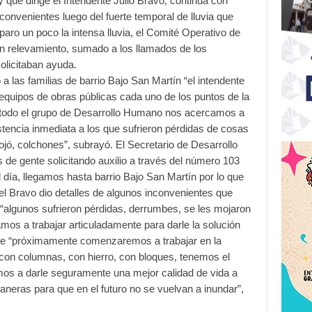
que dirige el Intendente Julio Bravo, continúa con
nconvenientes luego del fuerte temporal de lluvia que
aro un poco la intensa lluvia, el Comité Operativo de
un relevamiento, sumado a los llamados de los
solicitaban ayuda.
a las familias de barrio Bajo San Martín “el intendente
 equipos de obras públicas cada uno de los puntos de la
todo el grupo de Desarrollo Humano nos acercamos a
istencia inmediata a los que sufrieron pérdidas de cosas
ó, colchones”, subrayó. El Secretario de Desarrollo
de gente solicitando auxilio a través del número 103
 día, llegamos hasta barrio Bajo San Martín por lo que
el Bravo dio detalles de algunos inconvenientes que
 “algunos sufrieron pérdidas, derrumbes, se les mojaron
mos a trabajar articuladamente para darle la solución
que “próximamente comenzaremos a trabajar en la
con columnas, con hierro, con bloques, tenemos el
mos a darle seguramente una mejor calidad de vida a
eras para que en el futuro no se vuelvan a inundar”,