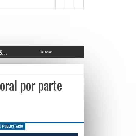
S…
ERIOR
ORTES
 PEDRO
oral por parte
CCIONES 2025
ISLATIVO
ISMO
TURA
ERAL
O PUBLICITARIO