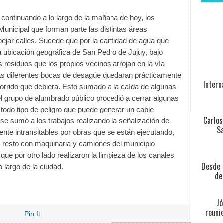
 continuando a lo largo de la mañana de hoy, los
unicipal que forman parte las distintas áreas
pejar calles. Sucede que por la cantidad de agua que
a ubicación geográfica de San Pedro de Jujuy, bajo
s residuos que los propios vecinos arrojan en la vía
as diferentes bocas de desagüe quedaran prácticamente
Intern
corrido que debiera. Esto sumado a la caída de algunas
el grupo de alumbrado público procedió a cerrar algunas
 todo tipo de peligro que puede generar un cable
Carlos
 se sumó a los trabajos realizando la señalización de
Sa
nte intransitables por obras que se están ejecutando,
l resto con maquinaria y camiones del municipio
que por otro lado realizaron la limpieza de los canales
Desde e
 largo de la ciudad.
de
Jó
reuni
Pin It