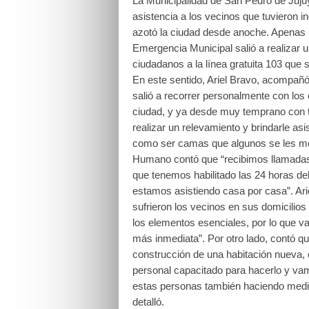
La Municipalidad de San Pedro de Jujuy 
asistencia a los vecinos que tuvieron i
azotó la ciudad desde anoche. Apenas p
Emergencia Municipal salió a realizar 
ciudadanos a la línea gratuita 103 que 
En este sentido, Ariel Bravo, acompañó 
salió a recorrer personalmente con los
ciudad, y ya desde muy temprano con 
realizar un relevamiento y brindarle as
como ser camas que algunos se les moj
Humano contó que “recibimos llamadas 
que tenemos habilitado las 24 horas del
estamos asistiendo casa por casa”. Ari
sufrieron los vecinos en sus domicilios
los elementos esenciales, por lo que va
más inmediata”. Por otro lado, contó 
construcción de una habitación nueva, 
personal capacitado para hacerlo y va
estas personas también haciendo median
detalló.