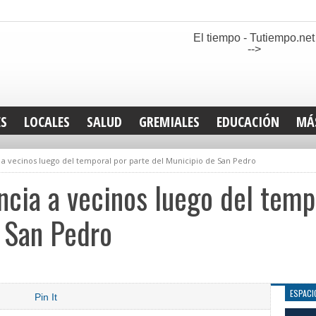
El tiempo - Tutiempo.net
-->
ES
LOCALES
SALUD
GREMIALES
EDUCACIÓN
MÁ
INT
 a vecinos luego del temporal por parte del Municipio de San Pedro
DEP
SAN
ncia a vecinos luego del temp
ELE
LEG
 San Pedro
TUR
CUL
GEN
ESPACI
Pin It