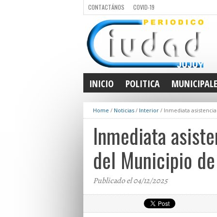
CONTACTÁNOS
COVID-19
INICIO
POLITICA
MUNICIPAL
Home
/
Noticias
/
Interior
/
Inmediata asistencia
Inmediata asiste
del Municipio de
Publicado el 04/12/2025