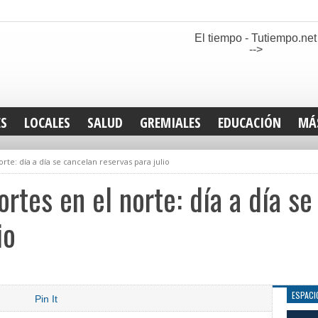
El tiempo - Tutiempo.net
-->
ES
LOCALES
SALUD
GREMIALES
EDUCACIÓN
MÁ
INT
rte: día a día se cancelan reservas para julio
DEP
SAN
rtes en el norte: día a día s
ELE
LEG
io
TUR
CUL
GEN
ESPACI
Pin It