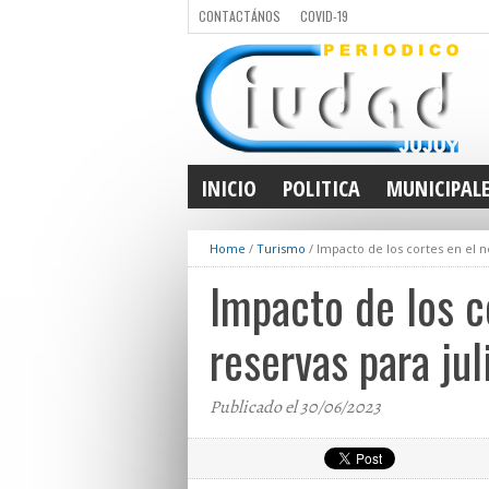
CONTACTÁNOS
COVID-19
INICIO
POLITICA
MUNICIPAL
Home
/
Turismo
/
Impacto de los cortes en el no
Impacto de los co
reservas para jul
Publicado el 30/06/2023