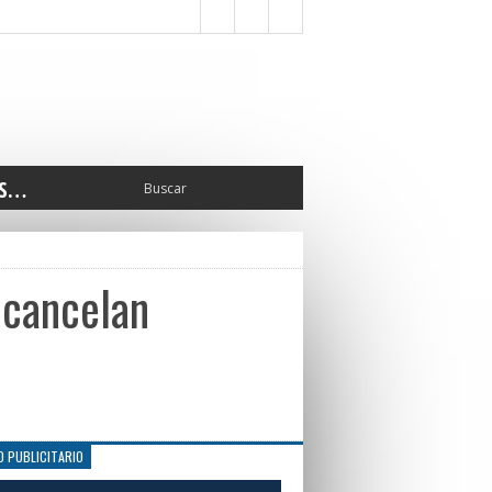
S…
ERIOR
ORTES
 PEDRO
e cancelan
CCIONES 2025
ISLATIVO
ISMO
TURA
ERAL
O PUBLICITARIO