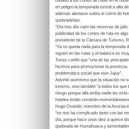
Debido a los cortes de rutas en el norte 
en peligro la temporada turística alta d
además alertaron sobre el cierre de ho
quebradeñas.
“Día tras día caen las reservas de julio
publicidad de los cortes de ruta es algo
presidente de la Cámara de Turismo, R
“Ya no queda nada para la temporada de
siguen en las rutas y el balance es mu
Torres confió que “una de las principa
hicimos para promocionar la provincia, 
problemática social que vive Jujuy”.
Advirtió asimismo que la situación no s
turismo, sino también “a todos los que
riesgo porque allá arriba nadie les es
hoteles están cerrando momentáneament
Hugo Ovando, miembro de la Asociación
“se nos ha complicado tanto con las re
día, porque hace unos diez a quince dí
quebrada de Humahuaca y lamentablem