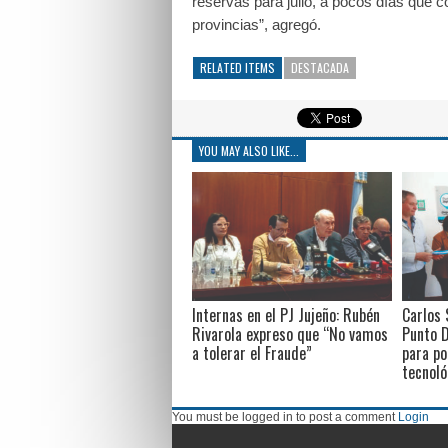
reservas para julio, a pocos días que 
provincias”, agregó.
RELATED ITEMS
DESTACADA
YOU MAY ALSO LIKE...
Internas en el PJ Jujeño: Rubén
Carlos 
Rivarola expreso que “No vamos
Punto D
a tolerar el Fraude”
para po
tecnoló
You must be logged in to post a comment
Login