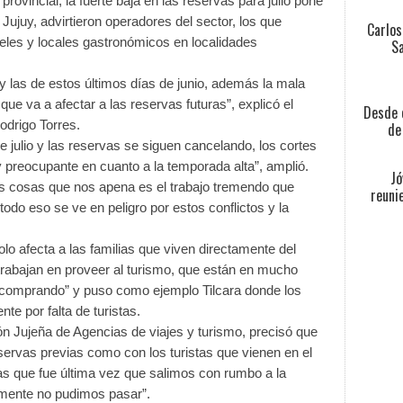
provincial, la fuerte baja en las reservas para julio pone
e Jujuy, advirtieron operadores del sector, los que
Carlos
teles y locales gastronómicos en localidades
Sa
 y las de estos últimos días de junio, además la mala
 que va a afectar a las reservas futuras”, explicó el
Desde e
odrigo Torres.
de
 julio y las reservas se siguen cancelando, los cortes
y preocupante en cuanto a la temporada alta”, amplió.
Jó
les cosas que nos apena es el trabajo tremendo que
reuni
todo eso se ve en peligro por estos conflictos y la
olo afecta a las familias que viven directamente del
 trabajan en proveer al turismo, que están en mucho
tá comprando” y puso como ejemplo Tilcara donde los
e por falta de turistas.
 Jujeña de Agencias de viajes y turismo, precisó que
servas previas como con los turistas que vienen en el
as que fue última vez que salimos con rumbo a la
ente no pudimos pasar”.