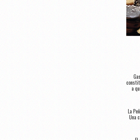
Gas
constit
a qu
La Peñ
Una c
El