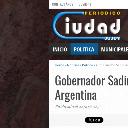
CONTACTÁNOS
COVID-19
INICIO
POLITICA
MUNICIPAL
Home
/
Noticias
/
Politica
/
Gobernador Sadir rec
Gobernador Sadir
Argentina
Publicado el 22/10/2025