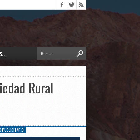
S…
ERIOR
ORTES
 PEDRO
ciedad Rural
CCIONES 2025
ISLATIVO
ISMO
TURA
ERAL
O PUBLICITARIO