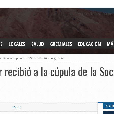
El tiempo - Tutiempo.net
-->
ES
LOCALES
SALUD
GREMIALES
EDUCACIÓN
MÁ
INT
ibió a la cúpula de la Sociedad Rural Argentina
DEP
SAN
 recibió a la cúpula de la So
ELE
LEG
TUR
CUL
GEN
ESPACI
Pin It