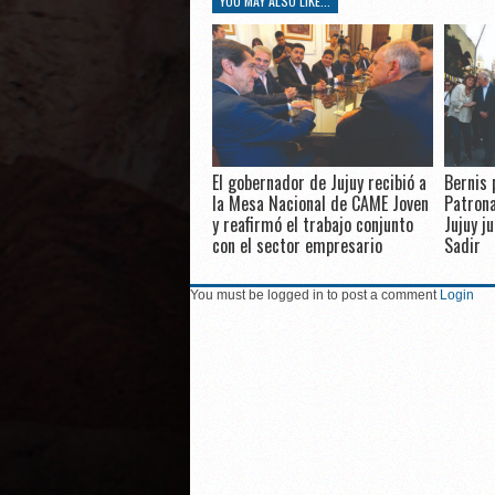
YOU MAY ALSO LIKE...
El gobernador de Jujuy recibió a
Bernis 
la Mesa Nacional de CAME Joven
Patrona
y reafirmó el trabajo conjunto
Jujuy j
con el sector empresario
Sadir
You must be logged in to post a comment
Login