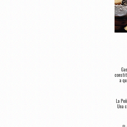
Gas
constit
a qu
La Peñ
Una c
El