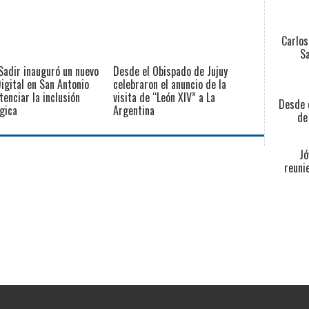
Carlos
Sa
Sadir inauguró un nuevo
Desde el Obispado de Jujuy
igital en San Antonio
celebraron el anuncio de la
tenciar la inclusión
visita de “León XIV” a La
Desde e
gica
Argentina
de
Jó
reuni