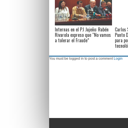
Internas en el PJ Jujeño: Rubén
Carlos 
Rivarola expreso que “No vamos
Punto D
a tolerar el Fraude”
para po
tecnoló
You must be logged in to post a comment
Login