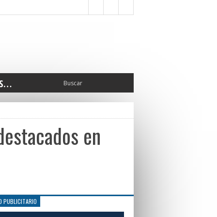
S…
ERIOR
ORTES
 PEDRO
 destacados en
CCIONES 2025
ISLATIVO
ISMO
TURA
ERAL
O PUBLICITARIO