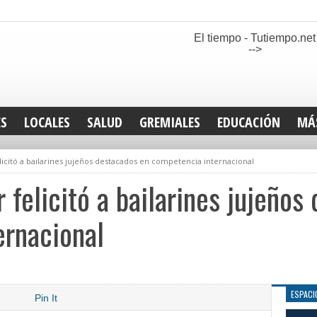
El tiempo - Tutiempo.net
-->
ES
LOCALES
SALUD
GREMIALES
EDUCACIÓN
MÁ
INT
icitó a bailarines jujeños destacados en competencia internacional
DEP
SAN
 felicitó a bailarines jujeños
ELE
LEG
ernacional
TUR
CUL
GEN
ESPACI
Pin It