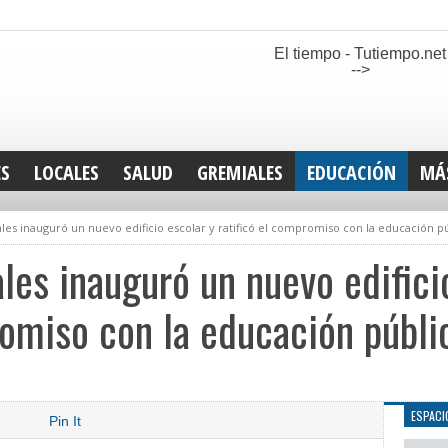
El tiempo - Tutiempo.net
-->
ES
LOCALES
SALUD
GREMIALES
EDUCACIÓN
MÁ
INT
s inauguró un nuevo edificio escolar y ratificó el compromiso con la educación p
DEP
SAN
es inauguró un nuevo edifici
ELE
LEG
romiso con la educación públi
TUR
CUL
GEN
ESPACI
Pin It