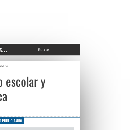
S…
ERIOR
ública
ORTES
 PEDRO
o escolar y
CCIONES 2025
ISLATIVO
ca
ISMO
TURA
ERAL
O PUBLICITARIO