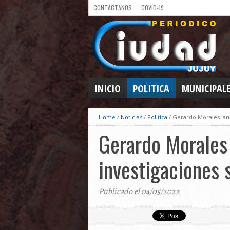
CONTACTÁNOS
COVID-19
INICIO
POLITICA
MUNICIPAL
Home
/
Noticias
/
Politica
/
Gerardo Morales lan
Gerardo Morales
investigaciones 
Publicado el 04/05/2022