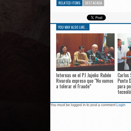
RELATED ITEMS
DESTACADA
YOU MAY ALSO LIKE...
Internas en el PJ Jujeño: Rubén
Carlos 
Rivarola expreso que “No vamos
Punto D
a tolerar el Fraude”
para po
tecnoló
You must be logged in to post a comment
Login