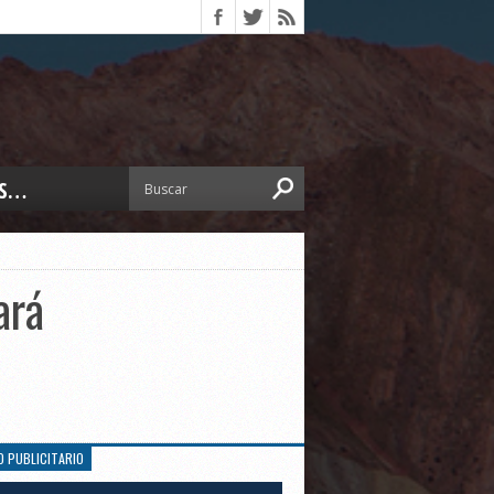
S…
ERIOR
ORTES
 PEDRO
ará
CCIONES 2025
ISLATIVO
ISMO
TURA
ERAL
O PUBLICITARIO