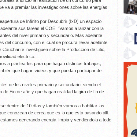
Morales anunció la realización de un concurso para
ue va a premiar las investigaciones sobre las energías
reapertura de Infinito por Descubrir (IxD) un espacio
e adelante sus tareas el COE. “Vamos a lanzar con la
iantes del nivel primario y secundario. Más adelante
s del concurso, con el cual se procura llevar adelante
e Cauchari e investiguen sobre la Producción de Litio,
movilidad eléctrica.
 a plantearles para que hagan distintos trabajos,
también que hagan videos y que puedan participar de
tes de los niveles primario y secundario, siendo el
 de Fin de año y que hagan realidad la gira de fin de
se dentro de 10 días y también vamos a habilitar las
 que conozcan de cerca que es lo que está pasando allí,
estamos generando energía limpia y vendiéndola a todo