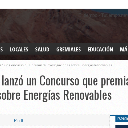
El tiempo - Tutiempo.net
-->
ES
LOCALES
SALUD
GREMIALES
EDUCACIÓN
MÁ
INT
zó un Concurso que premiará investigaciones sobre Energías Renovables
DEP
SAN
 lanzó un Concurso que premi
ELE
LEG
sobre Energías Renovables
TUR
CUL
GEN
ESPACI
Pin It