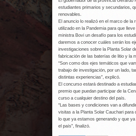
El gobernador de la provincia Gerardo 
estudiantes primarios y secundarios, q
renovables.
El anuncio lo realizó en el marco de la 
utilizado en la Pandemia para que llev
ministra Bovi un desafío para los estud
daremos a conocer cuáles serán los eje
investigaciones sobre la Planta Solar d
fabricación de las baterías de litio y la 
“Son como dos ejes temáticos que vamos
trabajo de investigación, por un lado, 
distintas experiencias”, explicó.
El concurso estará destinado a estudian
premio que puedan participar de la Cena
curso a cualquier destino del país.
“Las bases y condiciones van a difundir
visitas a la Planta Solar Cauchari para
lo que ya estamos generando y que ya 
el país”, finalizó.