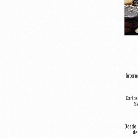
Intern
Carlos
Sa
Desde e
de