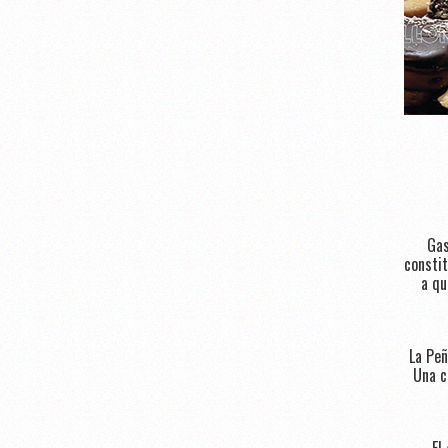
Gas
constit
a qu
La Peñ
Una c
El