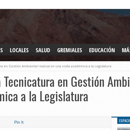
El tiempo - Tutiempo.net
-->
ES
LOCALES
SALUD
GREMIALES
EDUCACIÓN
MÁ
INT
ra en Gestión Ambiental realizaron una visita académica a la Legislatura
DEP
SAN
a Tecnicatura en Gestión Ambi
ELE
LEG
mica a la Legislatura
TUR
CUL
GEN
ESPACI
Pin It