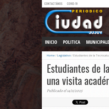
CONTACTÁNOS
COVID-19
INICIO
POLITICA
MUNICIPAL
Home
/
Legislativo
/
Estudiantes de la Tecnicatu
Estudiantes de l
una visita acadé
Publicado el 14/11/2025