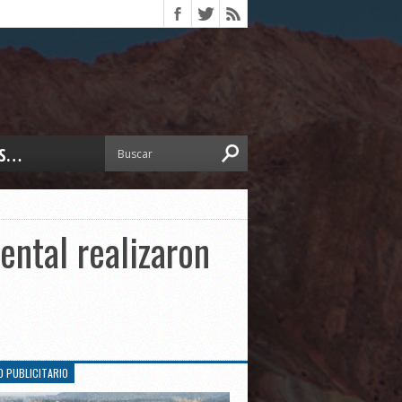
S…
ERIOR
ORTES
 PEDRO
ental realizaron
CCIONES 2025
ISLATIVO
ISMO
TURA
ERAL
O PUBLICITARIO