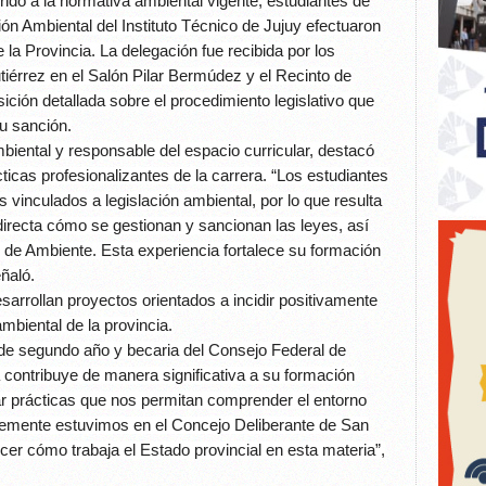
erido a la normativa ambiental vigente, estudiantes de
ón Ambiental del Instituto Técnico de Jujuy efectuaron
 la Provincia. La delegación fue recibida por los
iérrez en el Salón Pilar Bermúdez y el Recinto de
ción detallada sobre el procedimiento legislativo que
su sanción.
biental y responsable del espacio curricular, destacó
ticas profesionalizantes de la carrera. “Los estudiantes
 vinculados a legislación ambiental, por lo que resulta
recta cómo se gestionan y sancionan las leyes, así
 de Ambiente. Esta experiencia fortalece su formación
ñaló.
rrollan proyectos orientados a incidir positivamente
ambiental de la provincia.
e de segundo año y becaria del Consejo Federal de
a contribuye de manera significativa a su formación
zar prácticas que nos permitan comprender el entorno
ntemente estuvimos en el Concejo Deliberante de San
er cómo trabaja el Estado provincial en esta materia”,