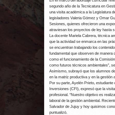
En el marco del abordaje curricular ref
segundo año de la Tecnicatura en Gesti
una visita académica a la Legislatura de
legisladores Valeria Gómez y Omar Gut
Sesiones, quienes ofrecieron una exposi
atraviesan los proyectos de ley hasta 
La docente Mariela Cabrera, técnica am
que la actividad se enmarca en las prác
se encuentran trabajando los contenidos
fundamental que observen de manera di
como el funcionamiento de la Comisión
como futuros técnicos ambientales”, se
Asimismo, subrayó que los alumnos desa
en la matriz productiva y en la gestión 
Por su parte, Ayelén Prieto, estudiant
Inversiones (CFI), expresó que la visit
profesional. “Nuestro objetivo es reali
laboral de la gestión ambiental. Recie
Salvador de Jujuy y hoy quisimos conoc
puntualizó.