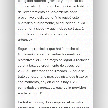
con gobernadores, gremios y empresarios;
cuando advertía que en los medios se hablaba
del levantamiento del aislamiento social ​
preventivo y obligatorio. Y lo repitió este
miércoles públicamente, al anunciar que «la
cuarentena sigue» y que incluso se trazarán
controles «más estrictos en los centros
urbanos».
Según el pronóstico que había hecho el
funcionario, si se mantenían las medidas
restrictivas, el 20 de mayo se lograría reducir a
cero la tasa de crecimiento de casos, con
253.372 infectados confirmados. Aunque se
trató del escenario más optimista que trazó en
ese momento, hoy en el país hay 1.795
contagiados detectados, cuando la previsión
era tener 36.911.
De todos modos, días después, el ministro
estimó que «la estimación del pico de casos se