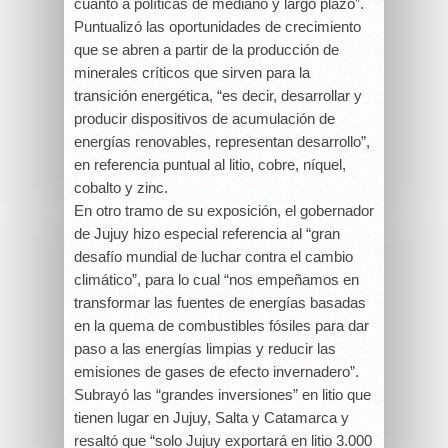
cuanto a políticas de mediano y largo plazo”.
Puntualizó las oportunidades de crecimiento
que se abren a partir de la producción de
minerales críticos que sirven para la
transición energética, “es decir, desarrollar y
producir dispositivos de acumulación de
energías renovables, representan desarrollo”,
en referencia puntual al litio, cobre, níquel,
cobalto y zinc.
En otro tramo de su exposición, el gobernador
de Jujuy hizo especial referencia al “gran
desafío mundial de luchar contra el cambio
climático”, para lo cual “nos empeñamos en
transformar las fuentes de energías basadas
en la quema de combustibles fósiles para dar
paso a las energías limpias y reducir las
emisiones de gases de efecto invernadero”.
Subrayó las “grandes inversiones” en litio que
tienen lugar en Jujuy, Salta y Catamarca y
resaltó que “solo Jujuy exportará en litio 3.000