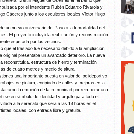
 General Martín Miguel de Güemes en el barrio que
mpulsada por el intendente Rubén Eduardo Rivarola y
ego Cáceres junto a los escultores locales Víctor Hugo
de un nuevo aniversario del Paso a la Inmortalidad del
mes. El proyecto incluyó la reubicación y reconstrucción
mente esperada por los vecinos.
có que el traslado fue necesario debido a la ampliación
ura original presentaba un avanzado deterioro. La nueva
a reconstituida, estructura de hierro y terminación
más de cuatro metros y medio de altura.
tiones una importante puesta en valor del polideportivo
rabajos de pintura, enripiado de calles y mejoras en la
estacaron la emoción de la comunidad por recuperar una
irse en símbolo de identidad y orgullo para todo el
vitada a la serenata que será a las 19 horas en el
rtistas locales, con entrada libre y gratuita.