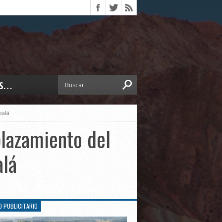
S…
ERIOR
palá
ORTES
 PEDRO
plazamiento del
CCIONES 2025
ISLATIVO
alá
ISMO
TURA
ERAL
O PUBLICITARIO