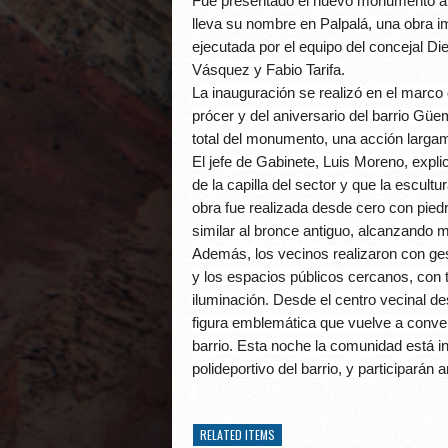
Fue presentado el nuevo monumento al
lleva su nombre en Palpalá, una obra i
ejecutada por el equipo del concejal Di
Vásquez y Fabio Tarifa.
La inauguración se realizó en el marco 
prócer y del aniversario del barrio Güe
total del monumento, una acción larga
El jefe de Gabinete, Luis Moreno, expli
de la capilla del sector y que la escult
obra fue realizada desde cero con piedr
similar al bronce antiguo, alcanzando 
Además, los vecinos realizaron con ges
y los espacios públicos cercanos, con t
iluminación. Desde el centro vecinal d
figura emblemática que vuelve a convert
barrio. Esta noche la comunidad está in
polideportivo del barrio, y participarán a
RELATED ITEMS