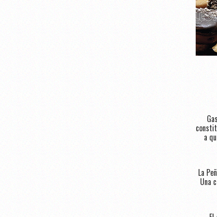
Gas
constit
a qu
La Peñ
Una c
El