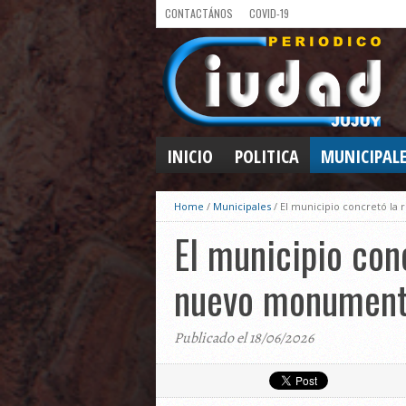
CONTACTÁNOS
COVID-19
INICIO
POLITICA
MUNICIPAL
Home
/
Municipales
/
El municipio concretó l
El municipio con
nuevo monumento
Publicado el 18/06/2026