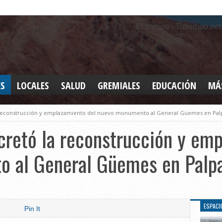
El tiempo - Tutiempo.net
-->
ES
LOCALES
SALUD
GREMIALES
EDUCACIÓN
MÁ
INT
a reconstrucción y emplazamiento del nuevo monumento al General Güemes en Pal
DEP
SAN
cretó la reconstrucción y em
ELE
LEG
 al General Güemes en Palp
TUR
CUL
GEN
ESPACI
Pin It