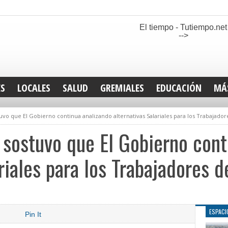
El tiempo - Tutiempo.net
-->
ES
LOCALES
SALUD
GREMIALES
EDUCACIÓN
MÁ
INT
tuvo que El Gobierno continua analizando alternativas Salariales para los Trabajador
DEP
SAN
r sostuvo que El Gobierno cont
ELE
LEG
riales para los Trabajadores d
TUR
CUL
GEN
ESPACI
Pin It