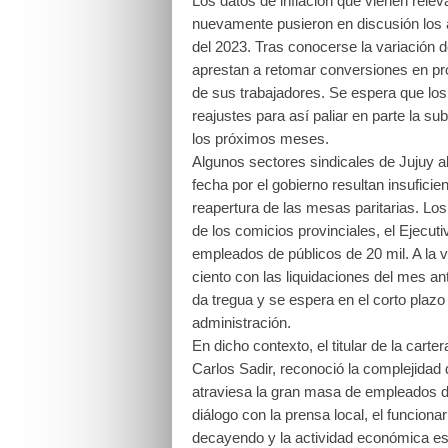
Los datos de inflación que vienen relev
nuevamente pusieron en discusión los 
del 2023. Tras conocerse la variación d
aprestan a retomar conversiones en pro
de sus trabajadores. Se espera que los 
reajustes para así paliar en parte la s
los próximos meses.
Algunos sectores sindicales de Jujuy a
fecha por el gobierno resultan insufici
reapertura de las mesas paritarias. Los 
de los comicios provinciales, el Ejecut
empleados de públicos de 20 mil. A la v
ciento con las liquidaciones del mes ant
da tregua y se espera en el corto plaz
administración.
En dicho contexto, el titular de la cart
Carlos Sadir, reconoció la complejidad 
atraviesa la gran masa de empleados de
diálogo con la prensa local, el funcion
decayendo y la actividad económica e