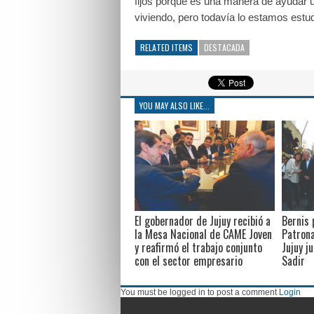
fijos porque es una manera de ayudar u
viviendo, pero todavía lo estamos estu
RELATED ITEMS
DESTACADA
YOU MAY ALSO LIKE...
El gobernador de Jujuy recibió a
Bernis 
la Mesa Nacional de CAME Joven
Patrona
y reafirmó el trabajo conjunto
Jujuy j
con el sector empresario
Sadir
You must be logged in to post a comment
Login