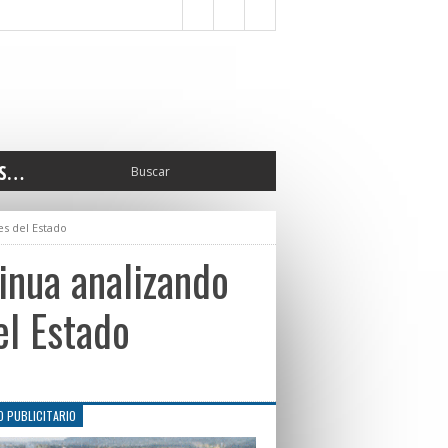
S…
ERIOR
es del Estado
ORTES
 PEDRO
inua analizando
CCIONES 2025
ISLATIVO
el Estado
ISMO
TURA
ERAL
O PUBLICITARIO