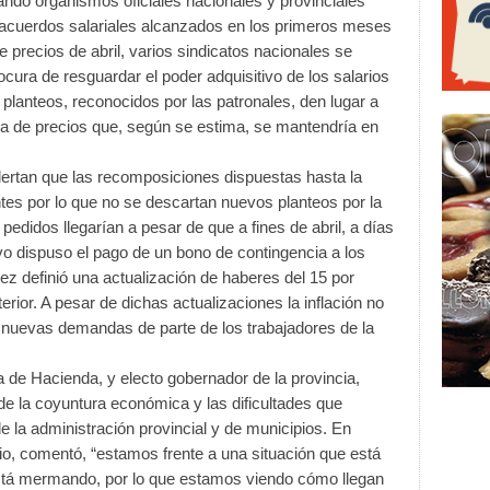
ando organismos oficiales nacionales y provinciales
acuerdos salariales alcanzados en los primeros meses
e precios de abril, varios sindicatos nacionales se
cura de resguardar el poder adquisitivo de los salarios
planteos, reconocidos por las patronales, den lugar a
uba de precios que, según se estima, se mantendría en
lertan que las recomposiciones dispuestas hasta la
entes por lo que no se descartan nuevos planteos por la
pedidos llegarían a pesar de que a fines de abril, a días
ivo dispuso el pago de un bono de contingencia a los
ez definió una actualización de haberes del 15 por
erior. A pesar de dichas actualizaciones la inflación no
o nuevas demandas de parte de los trabajadores de la
era de Hacienda, y electo gobernador de la provincia,
de la coyuntura económica y las dificultades que
 la administración provincial y de municipios. En
ario, comentó, “estamos frente a una situación que está
stá mermando, por lo que estamos viendo cómo llegan