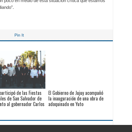
n poco en medio de esta situación crítica que estamos
diando”.
Pin It
participó de las Fiestas
El Gobierno de Jujuy acompañó
les de San Salvador de
la inauguración de una obra de
unto al gobernador Carlos
adoquinado en Yuto