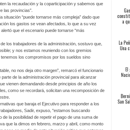
ten la recaudación y la coparticipación y sabemos que
Gas
e las provincias”.
constit
 la situación “puede tornarse más compleja” dado que
a qu
lación los gastos se vean afectados, lo que a su vez
 alertó que el escenario puede tornarse “más
La Peñ
 de los trabajadores de la administración, sostuvo que,
Una c
osible; y nos estamos reuniendo con los gremios
 tenemos los compromisos por los sueldos sino
El
ntable, no nos deja otro margen”, remarcó el funcionario
Nacio
 parte de la administración provincial para alcanzar
 que vienen demandando desde principios de año los
ales, como se recordará, solicitan una recomposición de
Berni
estre.
San Sa
rnativas que baraja el Ejecutivo para responder a los
 trabajadores, Sadir, expuso, “estamos buscando
o de la posibilidad de repetir el pago de una suma de
ativa que la dimos en febrero, marzo y abril, como monto