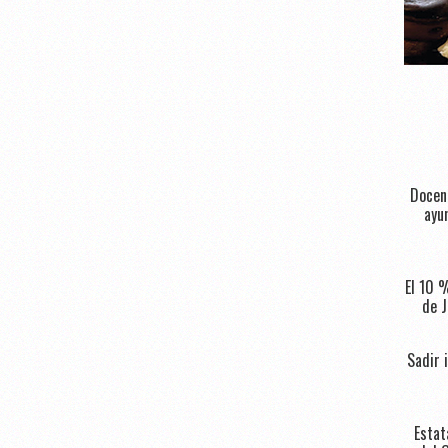
Docent
ayu
El 10 
de J
Sadir 
Estat