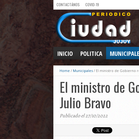
CONTACTÁNOS
COVID-19
INICIO
POLITICA
MUNICIPAL
Home
/
Municipales
/
El ministro de Gobierno r
El ministro de G
Julio Bravo
Publicado el 27/10/2022