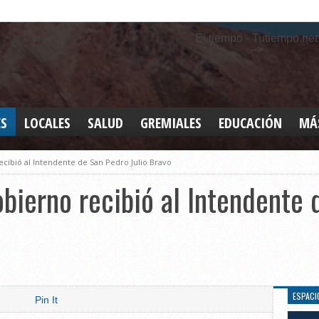
El tiempo - Tutiempo.net
-->
ES
LOCALES
SALUD
GREMIALES
EDUCACIÓN
MÁ
INT
ecibió al Intendente de San Pedro Julio Bravo
DEP
SAN
obierno recibió al Intendente
ELE
LEG
TUR
CUL
GEN
ESPACI
Pin It