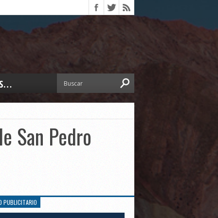
S…
ERIOR
ORTES
 PEDRO
 de San Pedro
CCIONES 2025
ISLATIVO
ISMO
TURA
ERAL
O PUBLICITARIO