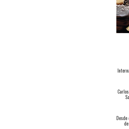
Intern
Carlos
Sa
Desde e
de