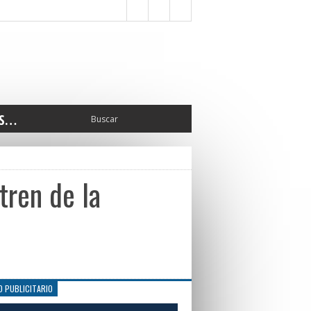
S…
ERIOR
ORTES
 PEDRO
tren de la
CCIONES 2025
ISLATIVO
ISMO
TURA
ERAL
O PUBLICITARIO