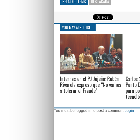
RELATED ITEMS
DESTACADA
YOU MAY ALSO LIKE...
Internas en el PJ Jujeño: Rubén
Carlos 
Rivarola expreso que “No vamos
Punto D
a tolerar el Fraude”
para po
tecnoló
You must be logged in to post a comment
Login