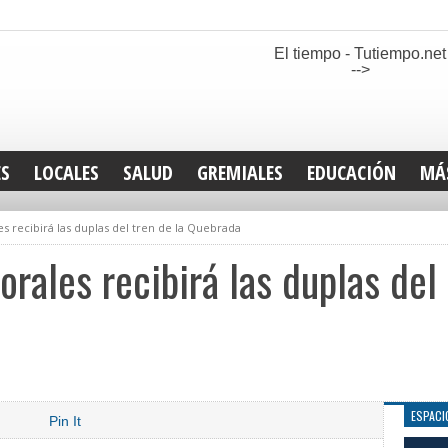
El tiempo - Tutiempo.net
-->
ES
LOCALES
SALUD
GREMIALES
EDUCACIÓN
MÁ
INT
es recibirá las duplas del tren de la Quebrada
DEP
SAN
rales recibirá las duplas del 
ELE
LEG
TUR
CUL
GEN
ESPACI
Pin It