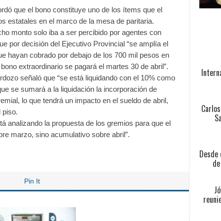
cordó que el bono constituye uno de los ítems que el
os estatales en el marco de la mesa de paritaria.
ho monto solo iba a ser percibido por agentes con
e por decisión del Ejecutivo Provincial “se amplía el
que hayan cobrado por debajo de los 700 mil pesos en
 bono extraordinario se pagará el martes 30 de abril”.
Intern
Cardozo señaló que “se está liquidando con el 10% como
que se sumará a la liquidación la incorporación de
emial, lo que tendrá un impacto en el sueldo de abril,
Carlos
 piso.
Sa
está analizando la propuesta de los gremios para que el
bre marzo, sino acumulativo sobre abril”.
Desde e
de
Pin It
Jó
reuni