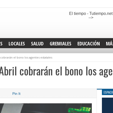
El tiempo - Tutiempo.net
-->
ES
LOCALES
SALUD
GREMIALES
EDUCACIÓN
MÁ
INT
 cobrarán el bono los agentes estatales
DEP
SAN
Abril cobrarán el bono los age
ELE
LEG
TUR
CUL
ESPACI
Pin It
GEN