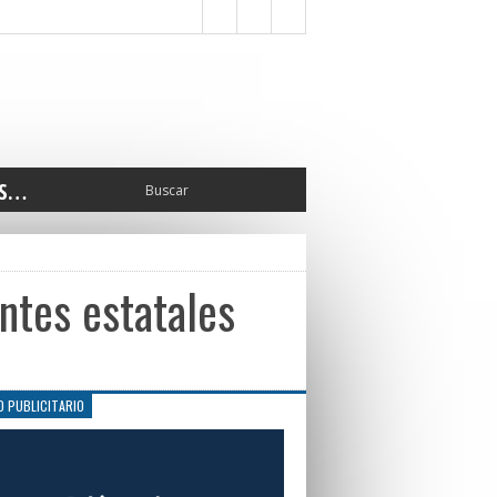
S…
ERIOR
ORTES
 PEDRO
ntes estatales
CCIONES 2025
ISLATIVO
ISMO
TURA
O PUBLICITARIO
ERAL