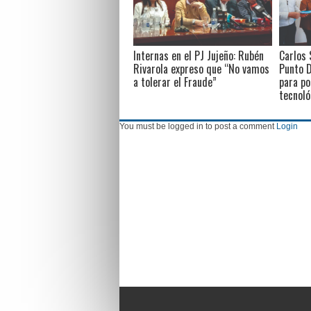
Internas en el PJ Jujeño: Rubén
Carlos 
Rivarola expreso que “No vamos
Punto D
a tolerar el Fraude”
para po
tecnoló
You must be logged in to post a comment
Login