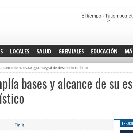
El tiempo - Tutiempo.net
-->
ES
LOCALES
SALUD
GREMIALES
EDUCACIÓN
MÁ
INT
alcance de su estrategia integral de desarrollo turístico
DEP
SAN
plía bases y alcance de su es
ELE
LEG
ístico
TUR
CUL
GEN
ESPACI
Pin It