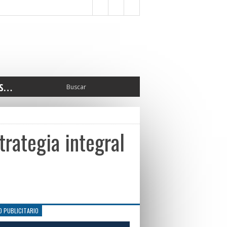
S…
ERIOR
ORTES
 PEDRO
trategia integral
CCIONES 2025
ISLATIVO
ISMO
TURA
ERAL
O PUBLICITARIO