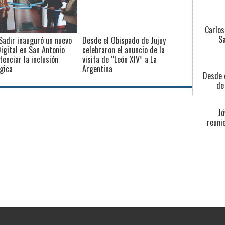
Carlos
Sa
Sadir inauguró un nuevo
Desde el Obispado de Jujuy
igital en San Antonio
celebraron el anuncio de la
tenciar la inclusión
visita de “León XIV” a La
gica
Argentina
Desde e
de
Jó
reuni