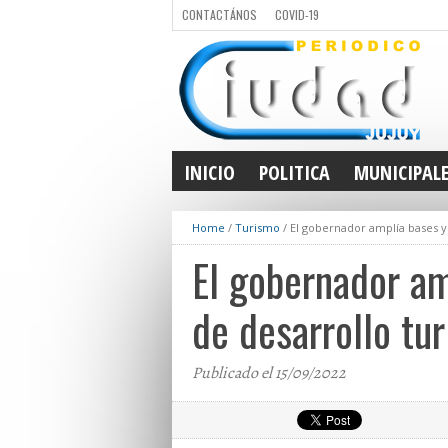
CONTACTÁNOS
COVID-19
INICIO
POLITICA
MUNICIPAL
Home
/
Turismo
/
El gobernador amplía bases y 
El gobernador am
de desarrollo tur
Publicado el 15/09/2022