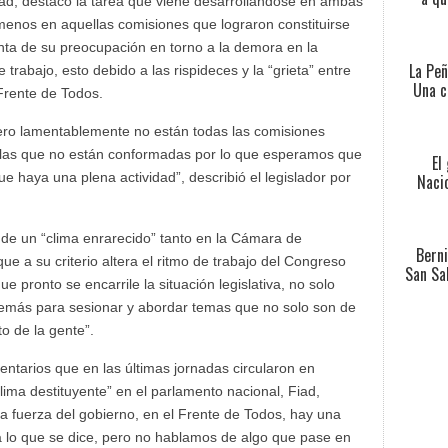
iad, destacó la tarea que viene desarrollándose en ambas
menos en aquellas comisiones que lograron constituirse
nta de su preocupación en torno a la demora en la
La Peñ
trabajo, esto debido a las rispideces y la “grieta” entre
Una c
 Frente de Todos.
ero lamentablemente no están todas las comisiones
 las que no están conformadas por lo que esperamos que
El
ue haya una plena actividad”, describió el legislador por
Nacio
a de un “clima enrarecido” tanto en la Cámara de
Berni
e a su criterio altera el ritmo de trabajo del Congreso
San Sa
e pronto se encarrile la situación legislativa, no solo
además para sesionar y abordar temas que no solo son de
to de la gente”.
entarios que en las últimas jornadas circularon en
clima destituyente” en el parlamento nacional, Fiad,
ma fuerza del gobierno, en el Frente de Todos, hay una
a lo que se dice, pero no hablamos de algo que pase en