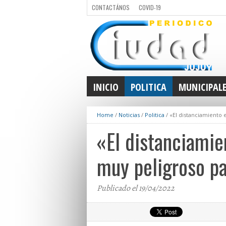
CONTACTÁNOS
COVID-19
INICIO
POLITICA
MUNICIPAL
Home
/
Noticias
/
Politica
/
«El distanciamiento 
«El distanciamie
muy peligroso pa
Publicado el 19/04/2022