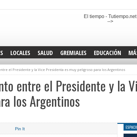
El tiempo - Tutiempo.net
-->
ES
LOCALES
SALUD
GREMIALES
EDUCACIÓN
MÁ
INT
entre el Presidente y la Vice Presidenta es muy peligroso para los Argentinos
DEP
SAN
nto entre el Presidente y la V
ELE
LEG
ra los Argentinos
TUR
CUL
GEN
ESPACI
Pin It