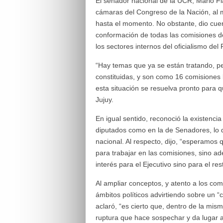
El senador nacional de la UCR, Mario F
cámaras del Congreso de la Nación, al 
hasta el momento. No obstante, dio cue
conformación de todas las comisiones de 
los sectores internos del oficialismo del
“Hay temas que ya se están tratando, p
constituidas, y son como 16 comisiones
esta situación se resuelva pronto para q
Jujuy.
En igual sentido, reconoció la existenci
diputados como en la de Senadores, lo qu
nacional. Al respecto, dijo, “esperamos qu
para trabajar en las comisiones, sino 
interés para el Ejecutivo sino para el res
Al ampliar conceptos, y atento a los com
ámbitos políticos advirtiendo sobre un “
aclaró, “es cierto que, dentro de la mis
ruptura que hace sospechar y da lugar 