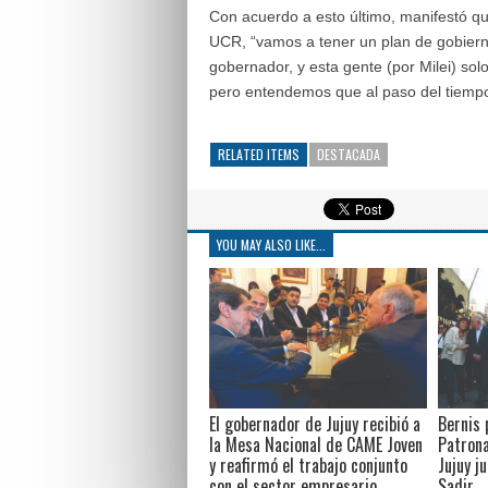
Con acuerdo a esto último, manifestó que
UCR, “vamos a tener un plan de gobierno
gobernador, y esta gente (por Milei) sol
pero entendemos que al paso del tiempo 
RELATED ITEMS
DESTACADA
YOU MAY ALSO LIKE...
El gobernador de Jujuy recibió a
Bernis 
la Mesa Nacional de CAME Joven
Patrona
y reafirmó el trabajo conjunto
Jujuy j
con el sector empresario
Sadir