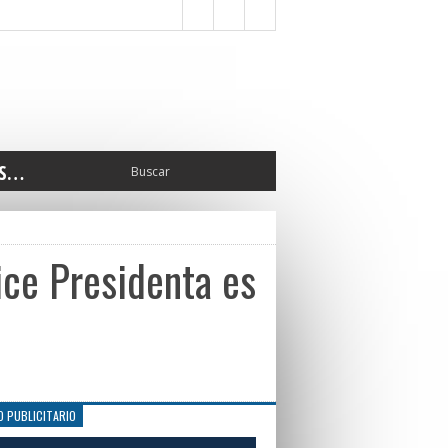
S…
ERIOR
ORTES
 PEDRO
ice Presidenta es
CCIONES 2025
ISLATIVO
ISMO
TURA
ERAL
O PUBLICITARIO