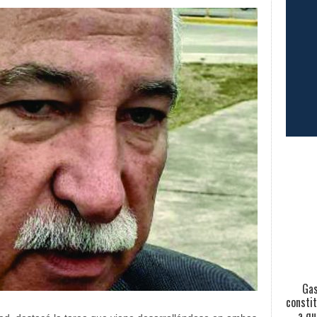
Gas
constit
a qu