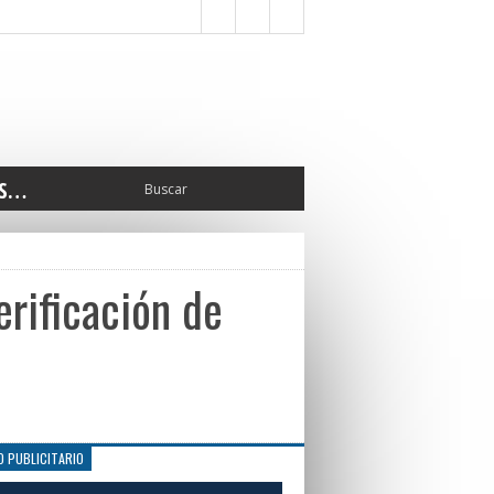
S…
ERIOR
ORTES
 PEDRO
erificación de
CCIONES 2025
ISLATIVO
ISMO
TURA
ERAL
O PUBLICITARIO