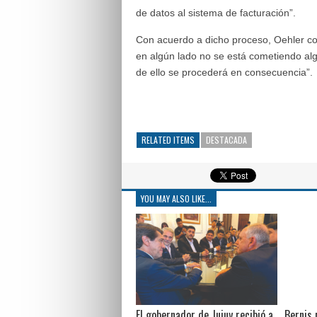
de datos al sistema de facturación”.
Con acuerdo a dicho proceso, Oehler con
en algún lado no se está cometiendo algún
de ello se procederá en consecuencia”.
RELATED ITEMS
DESTACADA
YOU MAY ALSO LIKE...
El gobernador de Jujuy recibió a
Bernis 