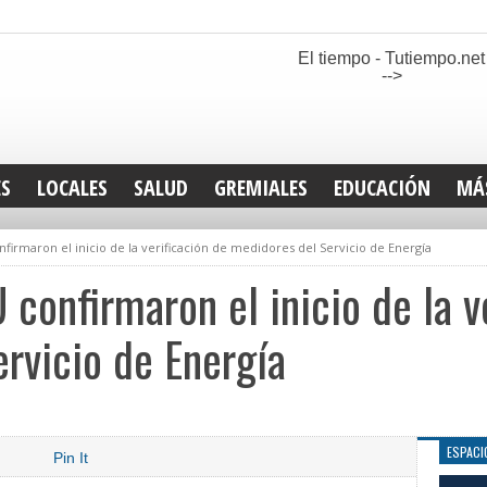
El tiempo - Tutiempo.net
-->
ES
LOCALES
SALUD
GREMIALES
EDUCACIÓN
MÁ
INT
firmaron el inicio de la verificación de medidores del Servicio de Energía
DEP
SAN
confirmaron el inicio de la v
ELE
LEG
rvicio de Energía
TUR
CUL
GEN
ESPACI
Pin It