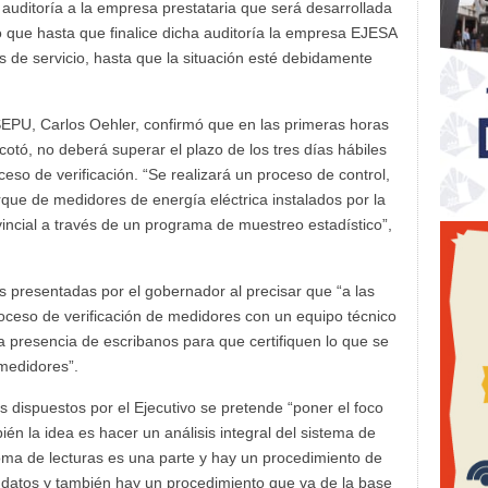
a auditoría a la empresa prestataria que será desarrollada
 que hasta que finalice dicha auditoría la empresa EJESA
s de servicio, hasta que la situación esté debidamente
USEPU, Carlos Oehler, confirmó que en las primeras horas
acotó, no deberá superar el plazo de los tres días hábiles
eso de verificación. “Se realizará un proceso de control,
arque de medidores de energía eléctrica instalados por la
vincial a través de un programa de muestreo estadístico”,
es presentadas por el gobernador al precisar que “a las
roceso de verificación de medidores con un equipo técnico
 presencia de escribanos para que certifiquen lo que se
 medidores”.
dispuestos por el Ejecutivo se pretende “poner el foco
ién la idea es hacer un análisis integral del sistema de
toma de lecturas es una parte y hay un procedimiento de
de datos y también hay un procedimiento que va de la base