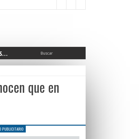
S…
ERIOR
ORTES
 PEDRO
nocen que en
CCIONES 2025
ISLATIVO
ISMO
TURA
ERAL
O PUBLICITARIO