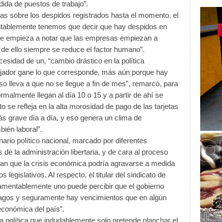
ida de puestos de trabajo”.
tas sobre los despidos registrados hasta el momento, el
mentablemente tenemos que decir que hay despidos en
a se empieza a notar que las empresas empiezan a
e ello siempre se reduce el factor humano”.
cesidad de un, “cambio drástico en la política
ajador gane lo que corresponde, más aún porque hay
 lleva a que no se llegue a fin de mes”, remarcó, para
rmalmente llegan al día 10 o 15 y a partir de ahí se
o se refleja en la alta morosidad de pago de las tarjetas
s grave día a día, y eso genera un clima de
bién laboral”.
ario político nacional, marcado por diferentes
de la administración libertaria, y de cara al proceso
ran que la crisis económica podría agravarse a medida
legislativos. Al respecto, el titular del sindicato de
“lamentablemente uno puede percibir que el gobierno
pagos y seguramente hay vencimientos que en algún
conómica del país”.
na política que indudablemente solo pretende planchar el