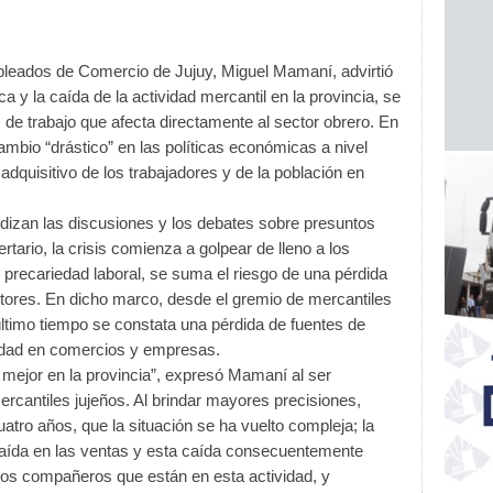
pleados de Comercio de Jujuy, Miguel Mamaní, advirtió
ca y la caída de la actividad mercantil en la provincia, se
 de trabajo que afecta directamente al sector obrero. En
mbio “drástico” en las políticas económicas a nivel
dquisitivo de los trabajadores y de la población en
ndizan las discusiones y los debates sobre presuntos
rtario, la crisis comienza a golpear de lleno a los
 precariedad laboral, se suma el riesgo de una pérdida
ctores. En dicho marco, desde el gremio de mercantiles
último tiempo se constata una pérdida de fuentes de
ividad en comercios y empresas.
 mejor en la provincia”, expresó Mamaní al ser
ercantiles jujeños. Al brindar mayores precisiones,
atro años, que la situación se ha vuelto compleja; la
aída en las ventas y esta caída consecuentemente
 los compañeros que están en esta actividad, y