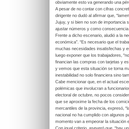
obviamente esto va generando una pérd
A pesar de no contar con cifras concre
dirigente no dudó al afirmar que, “la
Jujuy, y si bien no son de importanci
ajustar números y como consecuencia d
Frente a dicho escenario, aludió a la ne
económica”. “Es necesario que el trab
muchas necesidades insatisfechas y eso
luego exponer que los trabajadores, “no
financian las compras con tarjetas y est
y vemos que esta situación se torna má
inestabilidad no solo financiera sino tam
Cabe mencionar que, en el actual escen
polémicas que involucran a funcionarios 
electoral de octubre, no pocos conside
que se aproxime la fecha de los comicios 
mercantiles de la provincia, expresó, 
nacional no ha cumplido con algunos 
momento van a empeorar la situación e
Con igual criterio, aseveró que, “hay u