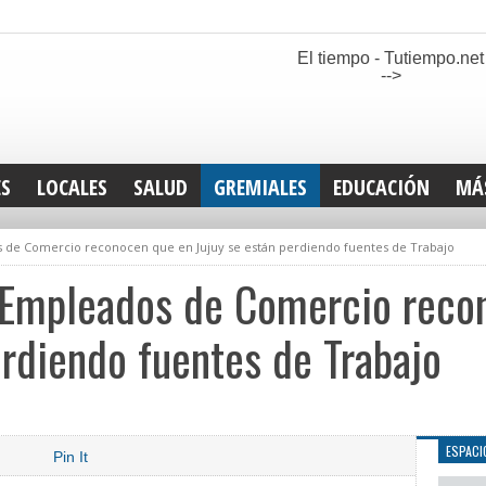
El tiempo - Tutiempo.net
-->
ES
LOCALES
SALUD
GREMIALES
EDUCACIÓN
MÁ
INT
 de Comercio reconocen que en Jujuy se están perdiendo fuentes de Trabajo
DEP
SAN
 Empleados de Comercio reco
ELE
LEG
erdiendo fuentes de Trabajo
TUR
CUL
GEN
ESPACI
Pin It