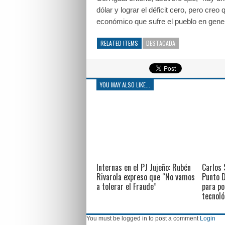
dólar y lograr el déficit cero, pero cre
económico que sufre el pueblo en gener
RELATED ITEMS
DESTACADA
YOU MAY ALSO LIKE...
Internas en el PJ Jujeño: Rubén
Carlos 
Rivarola expreso que “No vamos
Punto D
a tolerar el Fraude”
para po
tecnoló
You must be logged in to post a comment
Login