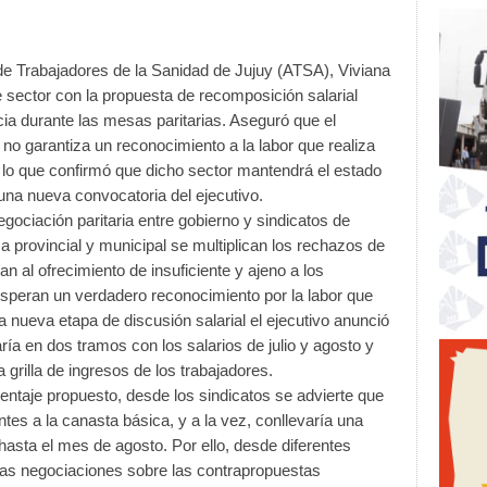
 de Trabajadores de la Sanidad de Jujuy (ATSA), Viviana
e sector con la propuesta de recomposición salarial
cia durante las mesas paritarias. Aseguró que el
no garantiza un reconocimiento a la labor que realiza
r lo que confirmó que dicho sector mantendrá el estado
 una nueva convocatoria del ejecutivo.
ciación paritaria entre gobierno y sindicatos de
ca provincial y municipal se multiplican los rechazos de
can al ofrecimiento de insuficiente y ajeno a los
speran un verdadero reconocimiento por la labor que
a nueva etapa de discusión salarial el ejecutivo anunció
ría en dos tramos con los salarios de julio y agosto y
 grilla de ingresos de los trabajadores.
ntaje propuesto, desde los sindicatos se advierte que
ntes a la canasta básica, y a la vez, conllevaría una
hasta el mes de agosto. Por ello, desde diferentes
e las negociaciones sobre las contrapropuestas