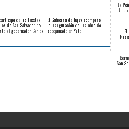
La Peñ
Una c
participó de las Fiestas
El Gobierno de Jujuy acompañó
les de San Salvador de
la inauguración de una obra de
unto al gobernador Carlos
adoquinado en Yuto
El
Nacio
Berni
San Sa