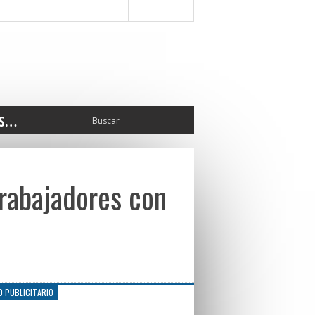
S…
ERIOR
ORTES
 PEDRO
Trabajadores con
CCIONES 2025
ISLATIVO
ISMO
TURA
ERAL
O PUBLICITARIO