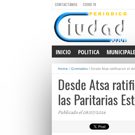
CONTACTÁNOS
COVID-19
INICIO
POLITICA
MUNICIPAL
Home
/
Gremiales
/
Desde Atsa ratificaron el d
Desde Atsa ratif
las Paritarias Es
Publicado el 08/07/2026