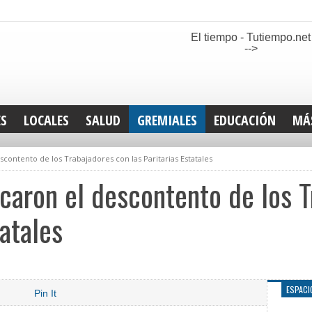
El tiempo - Tutiempo.net
-->
ES
LOCALES
SALUD
GREMIALES
EDUCACIÓN
MÁ
INT
escontento de los Trabajadores con las Paritarias Estatales
DEP
SAN
icaron el descontento de los 
ELE
LEG
tatales
TUR
CUL
GEN
ESPACI
Pin It