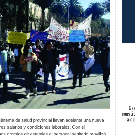
Gas
constit
a qu
sistema de salud provincial llevan adelante una nueva
s salarios y condiciones laborales. Con el
s gremios de estatales el personal sanitario movilizó