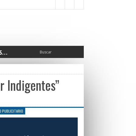
S…
ERIOR
ORTES
 PEDRO
r Indigentes”
CCIONES 2025
ISLATIVO
ISMO
TURA
O PUBLICITARIO
ERAL