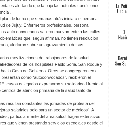
La Peñ
ntales alertando que la bajo las actuales condiciones
Una c
encia”.
l plan de lucha que semanas atrás iniciara el personal
lud de Jujuy. Enfermeros profesionales, personal
El
arios auto convocados salieron nuevamente a las calles
Nacio
s problemáticas que, según afirman, no tienen resolución
trario, alertaron sobre un agravamiento de sus
Berni
ias movilizaciones de trabajadores de la salud.
San Sa
alrededores de los hospitales Pablo Soria, San Roque y
e hacia Casa de Gobierno. Otros se congregaron en el
e presentan como “autoconvocados”, recibieron el
, cuyos delegados expresaron su solidaridad frente al
 centros de atención primaria de la salud tanto de
s resultan constantes las jornadas de protesta del
joras salariales solo para un sector de médicos”. A
ades, particularmente del área salud, hagan extensivos
res que vienen prestando servicios esenciales desde el