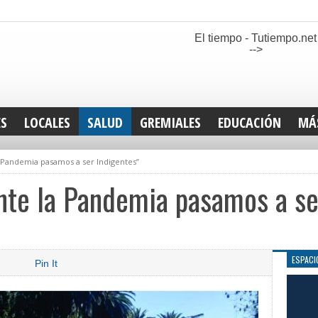
El tiempo - Tutiempo.net
-->
ES
LOCALES
SALUD
GREMIALES
EDUCACIÓN
MÁ
INT
 Pandemia pasamos a ser Indigentes”
DEP
SAN
nte la Pandemia pasamos a se
ELE
LEG
TUR
CUL
ESPACI
Pin It
GEN