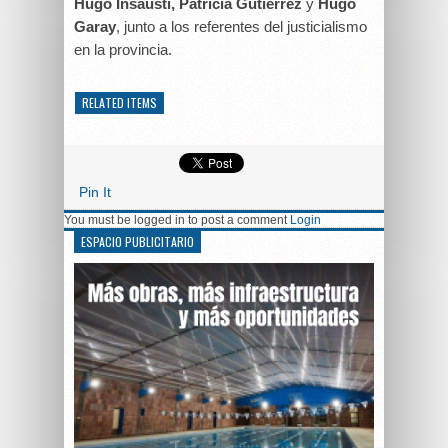
Hugo Insausti, Patricia Gutiérrez
y
Hugo
Garay
, junto a los referentes del justicialismo
en la provincia.
RELATED ITEMS
Pin It
You must be logged in to post a comment
Login
ESPACIO PUBLICITARIO