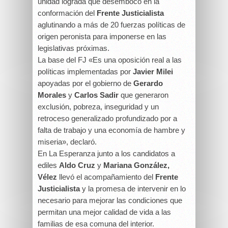
unidad lograda que desembocó en la
conformación del
Frente Justicialista
aglutinando a más de 20 fuerzas políticas de
origen peronista para imponerse en las
legislativas próximas.
La base del FJ «Es una oposición real a las
políticas implementadas por
Javier Milei
apoyadas por el gobierno de
Gerardo
Morales
y
Carlos Sadir
que generaron
exclusión, pobreza, inseguridad y un
retroceso generalizado profundizado por a
falta de trabajo y una economía de hambre y
miseria», declaró.
En La Esperanza junto a los candidatos a
ediles
Aldo Cruz
y
Mariana González,
Vélez
llevó el acompañamiento del
Frente
Justicialista
y la promesa de intervenir en lo
necesario para mejorar las condiciones que
permitan una mejor calidad de vida a las
familias de esa comuna del interior.