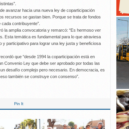
stintas”.
 de avanzar hacia una nueva ley de coparticipación
los recursos se gastan bien. Porque se trata de fondos
e cada contribuyente”.
bró la amplia convocatoria y remarcó: “Es hermoso ver
os. Esta temática es fundamental para lo que atraviesa
o y participativo para lograr una ley justa y beneficiosa
recordó que “desde 1994 la coparticipación está en
un Convenio Ley que debe ser aprobado por todas las
ca un desafío complejo pero necesario. En democracia, es
y eso también se construye con consenso”.
Pin It