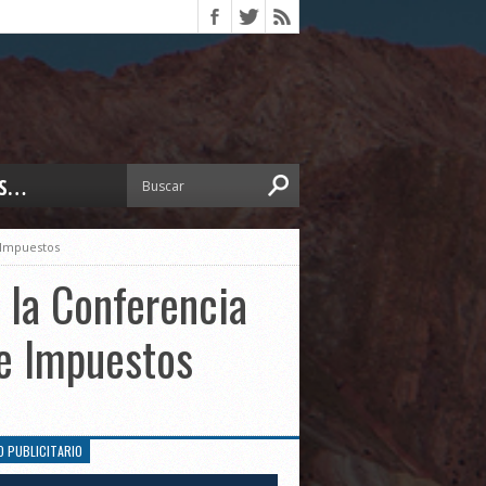
S…
ERIOR
 Impuestos
ORTES
 PEDRO
 la Conferencia
CCIONES 2025
ISLATIVO
de Impuestos
ISMO
TURA
ERAL
O PUBLICITARIO