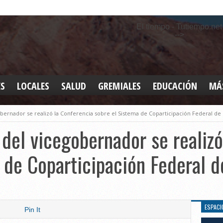
El tiempo - Tutiempo.net
-->
ES
LOCALES
SALUD
GREMIALES
EDUCACIÓN
MÁ
INT
obernador se realizó la Conferencia sobre el Sistema de Coparticipación Federal de
DEP
SAN
 del vicegobernador se realizó
ELE
LEG
 de Coparticipación Federal 
TUR
CUL
GEN
ESPACI
Pin It