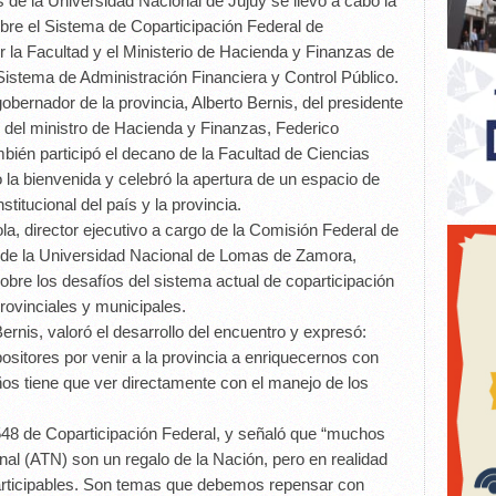
de la Universidad Nacional de Jujuy se llevó a cabo la
obre el Sistema de Coparticipación Federal de
 la Facultad y el Ministerio de Hacienda y Finanzas de
 Sistema de Administración Financiera y Control Público.
obernador de la provincia, Alberto Bernis, del presidente
 y del ministro de Hacienda y Finanzas, Federico
bién participó el decano de la Facultad de Ciencias
 la bienvenida y celebró la apertura de un espacio de
titucional del país y la provincia.
ola, director ejecutivo a cargo de la Comisión Federal de
l, de la Universidad Nacional de Lomas de Zamora,
bre los desafíos del sistema actual de coparticipación
rovinciales y municipales.
ernis, valoró el desarrollo del encuentro y expresó:
positores por venir a la provincia a enriquecernos con
ños tiene que ver directamente con el manejo de los
548 de Coparticipación Federal, y señaló que “muchos
nal (ATN) son un regalo de la Nación, pero en realidad
articipables. Son temas que debemos repensar con