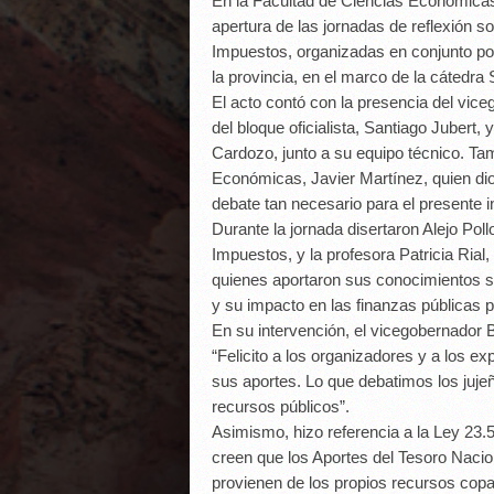
En la Facultad de Ciencias Económicas 
apertura de las jornadas de reflexión s
Impuestos, organizadas en conjunto por
la provincia, en el marco de la cátedra
El acto contó con la presencia del viceg
del bloque oficialista, Santiago Jubert,
Cardozo, junto a su equipo técnico. Tam
Económicas, Javier Martínez, quien dio
debate tan necesario para el presente ins
Durante la jornada disertaron Alejo Poll
Impuestos, y la profesora Patricia Ria
quienes aportaron sus conocimientos so
y su impacto en las finanzas públicas p
En su intervención, el vicegobernador B
“Felicito a los organizadores y a los ex
sus aportes. Lo que debatimos los juje
recursos públicos”.
Asimismo, hizo referencia a la Ley 23.
creen que los Aportes del Tesoro Nacio
provienen de los propios recursos cop