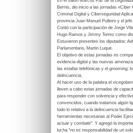
En el salón Marcos Paz de la Legislatur
Bernis, dio inicio a las jornadas «Ciber
Criminal Digital y Ciberseguridad Aplic
provincia Juan Manuel Pulleiro y el jefe
Contó con la participación de Jorge Vi
Hugo Ramos y Jimmy Torrez como dise
Estuvieron presentes los diputados: Ad
Parlamentario, Martin Luque.
El objetivo de estas jornadas es compa
evidencia digital y las nuevas amenazas
las estafas telefónicas y el grooming; t
delincuencia.
Al hacer uso de la palabra el vicegobe
lleven a cabo estas jornadas de capac
para responder con solvencia y efectiv
convencidos, cuando tratamos algún tip
todo lo relativo a la delincuencia facili
herramientas necesarias al Poder Ejecut
actuar y combatir”. Y agregó la importa
lucha “no es responsabilidad de un sol