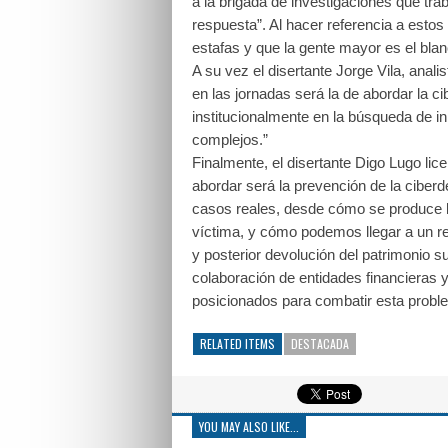
a la brigada de investigaciones que tr
respuesta”. Al hacer referencia a estos
estafas y que la gente mayor es el blan
A su vez el disertante Jorge Vila, anali
en las jornadas será la de abordar la cib
institucionalmente en la búsqueda de in
complejos.”
Finalmente, el disertante Digo Lugo lice
abordar será la prevención de la ciberde
casos reales, desde cómo se produce la
víctima, y cómo podemos llegar a un re
y posterior devolución del patrimonio s
colaboración de entidades financieras 
posicionados para combatir esta probl
RELATED ITEMS
DESTACADA
YOU MAY ALSO LIKE...