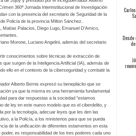
a de Jujuy y presidido por el vicegobernador Alberto
 Crimen 360º Jornada Interinstitucional de Investigación
Carlos
ada» con la presencia del secretario de Seguridad de la
Sa
 de Policía de la provincia Milton Sánchez.
la, Matías Palacios, Diego Lugo, Emanuel D’Amico,
rtantes.
Desde e
riano Morone, Luciano Angelini, además del secretario
de
rtir conocimientos sobre técnicas de extracción de
Jó
 que surgen de la Inteligencia Artificial (IA), además de
reuni
odo ello en el contexto de la ciberseguridad y combatir la
rnador Alberto Bernis expresó su beneplácito que se
itación ya que la misma es una herramienta fundamental
idad para dar respuestas a la sociedad “estamos
o de ley en este nuevo modelo que es el ciberdelito, y
tada por la tecnología, adecuar leyes que les den las
ivo, a la Policía, a los ministerios para que se pueda
ncia de la unificación de diferentes estamentos en esta
o poder, es responsabilidad de los tres poderes cada uno