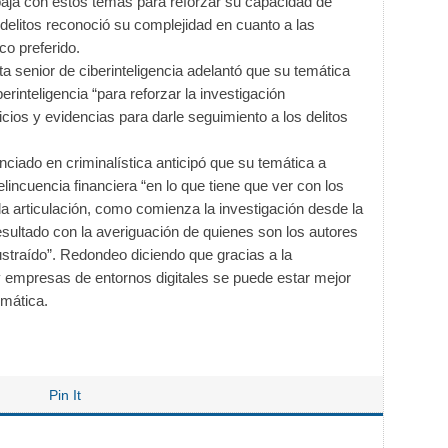
abaja con estos temas para reforzar su capacidad de
 delitos reconoció su complejidad en cuanto a las
co preferido.
sta senior de ciberinteligencia adelantó que su temática
erinteligencia “para reforzar la investigación
icios y evidencias para darle seguimiento a los delitos
nciado en criminalística anticipó que su temática a
lincuencia financiera “en lo que tiene que ver con los
 articulación, como comienza la investigación desde la
sultado con la averiguación de quienes son los autores
ustraído”. Redondeo diciendo que gracias a la
y empresas de entornos digitales se puede estar mejor
emática.
Pin It