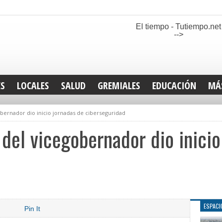
El tiempo - Tutiempo.net
-->
ES
LOCALES
SALUD
GREMIALES
EDUCACIÓN
MÁ
INT
obernador dio inicio jornadas de ciberseguridad
DEP
SAN
 del vicegobernador dio inicio
ELE
LEG
TUR
CUL
GEN
ESPACI
Pin It