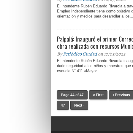
El intendente Rubén Eduardo Rivarola a tra
Empleo Independiente tiene como objetivo d
orientación y medios para desarrollar a los..
Palpalá: Inauguró el primer Corre
obra realizada con recursos Muni
By
Periódico Ciudad
on 10/05/2022
El intendente Rubén Eduardo Rivarola inaug
darle seguridad a los niños y maestros que 
escuela N° 411 «Mayor...
Page 44 of 47
« First
‹ Previous
47
Next ›