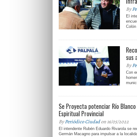
Infr
By
Pe
El int
encue
Colón 
Reco
sus 
By
Pe
Con en
homen
munici
Se Proyecta potenciar Río Blanc
Espiritual Provincial
By
Periódico Ciudad
on 16/05/2022
El intendente Rubén Eduardo Rivarola se re
Germán Macagno para impulsar a la localid