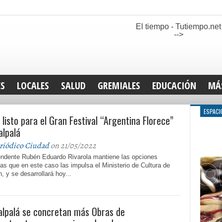
El tiempo - Tutiempo.net
-->
ES
LOCALES
SALUD
GREMIALES
EDUCACIÓN
MÁ
INT
ESPACI
 listo para el Gran Festival “Argentina Florece”
DEP
SAN
alpalá
ELE
riódico Ciudad
on 21/05/2022
LEG
tendente Rubén Eduardo Rivarola mantiene las opciones
TUR
tas que en este caso las impulsa el Ministerio de Cultura de
, y se desarrollará hoy...
CUL
GEN
alpalá se concretan más Obras de