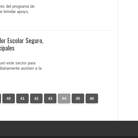
vés del programa de
e brindar apoyo,
.
dor Escolar Seguro,
cipales
uró este sector para
diariamente asisten a la
40
41
42
43
44
45
46