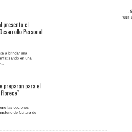
Jó
reuni
l presento el
esarrollo Personal
nta a brindar una
 enfatizando en una
...
e preparan para el
 Florece”
iene las opciones
nisterio de Cultura de