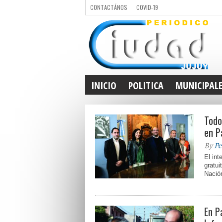
CONTACTÁNOS
COVID-19
INICIO
POLITICA
MUNICIPAL
Todo
en P
By
Pe
El in
gratui
Nación
En P