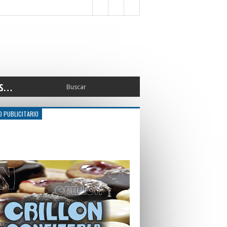
S…
ERIOR
O PUBLICITARIO
ORTES
 PEDRO
CCIONES 2025
ISLATIVO
ISMO
TURA
ERAL