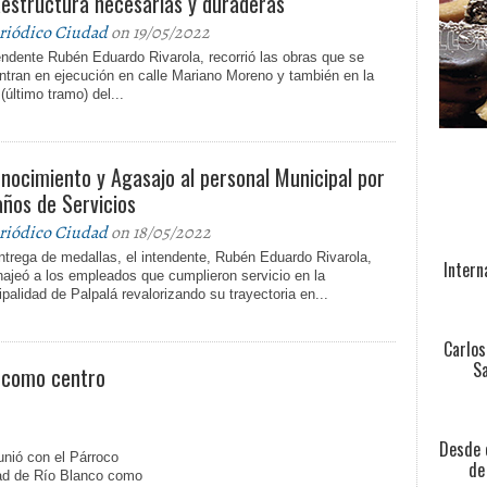
aestructura necesarias y duraderas
riódico Ciudad
on 19/05/2022
endente Rubén Eduardo Rivarola, recorrió las obras que se
ntran en ejecución en calle Mariano Moreno y también en la
(último tramo) del...
nocimiento y Agasajo al personal Municipal por
años de Servicios
riódico Ciudad
on 18/05/2022
trega de medallas, el intendente, Rubén Eduardo Rivarola,
Intern
ajeó a los empleados que cumplieron servicio en la
palidad de Palpalá revalorizando su trayectoria en...
Carlos
Sa
o como centro
Desde e
unió con el Párroco
de
ad de Río Blanco como